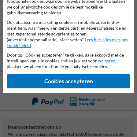
functionele cookies, waardoor de website goed werkt, plaatsen
we ook analytische cookies om je de best mogelijke
gebruikerservaring te bieden.
7062
reviews
Ook plaatsen we marketing cookies en mobiele advertentie-
Rating
9.4
identifiers, waarmee wij en derde partijen gepersonaliseerde en
niet-gepersonaliseerde advertenties tonen
(advertentiepersonalisatie). Meer weten?
Lees hier alles over ons
cookiebeleid
.
Door op "Cookies accepteren" te klikken, ga je akkoord met de
instellingen van alle cookies. Indien je kiest voor
weigeren
,
plaatsen we alleen functionele en analytische cookies.
Cookies accepteren
Betaling achteraf
is mogelijk
Neem contact met ons op
Wij zijn op werkdagen (van 8.00 tot 17.00) te bereiken op 038-