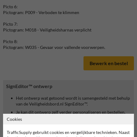
Picto 6:
Pictogram: P009 - Verboden te klimmen
Picto 7:
Pictogram: M018 - Veiligheidsharnas verplicht
Picto 8:
Pictogram: W035 - Gevaar voor vallende voorwerpen.
Bewerk en bestel
SignEditor™ ontwerp
Het ontwerp wat getoond wordt is samengesteld met behulp
van de Veiligheidsbord.nl SignEditor™.
Je kan dit ontwerp zelf verder personaliseren en bestellen.
Klik hiervoor op de knop 'Bewerk product'.
Cookies
TrafficSupply gebruikt cookies en vergelijkbare technieken. Naast