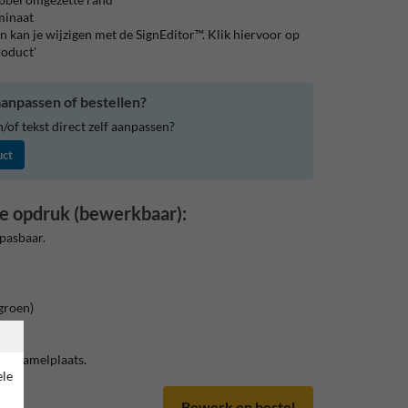
aminaat
 kan je wijzigen met de SignEditor™. Klik hiervoor op
roduct'
anpassen of bestellen?
of tekst direct zelf aanpassen?
uct
e opdruk (bewerkbaar):
pasbaar.
groen)
Verzamelplaats.
ele
Bewerk en bestel