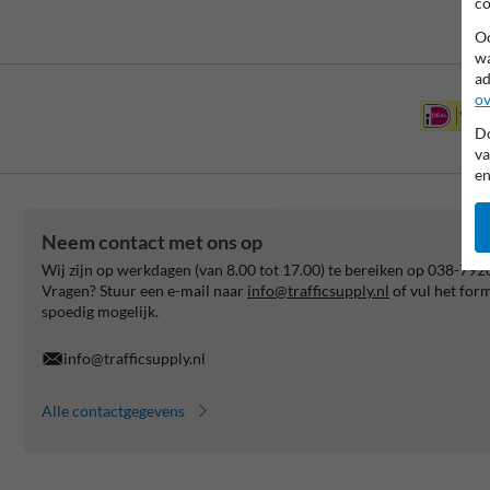
co
Oo
wa
ad
ov
Do
va
en
Neem contact met ons op
Wij zijn op werkdagen (van 8.00 tot 17.00) te bereiken op 038-792
Vragen? Stuur een e-mail naar
info@trafficsupply.nl
of vul het for
spoedig mogelijk.
info@trafficsupply.nl
Alle contactgegevens