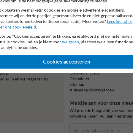
okies om je de best mogelijke gebruikerservaring te bieden.
k plaatsen we marketing cookies en mobiele advertentie-identifiers,
armee wij en derde partijen gepersonaliseerde en niet-gepersonaliseerd
vertenties tonen (advertentiepersonalisatie). Meer weten?
Lees hier alles
er ons cookiebeleid
.
Beta
is m
or op "Cookies accepteren" te klikken, ga je akkoord met de instellingen
n alle cookies. Indien je kiest voor
weigeren
, plaatsen we alleen functione
 analytische cookies.
Informatie
Cookies accepteren
Product(en) retourneren
Cookie / Privacy
0070.
Disclaimer
mulier in en we reageren zo
Sitemap
Algemene Voorwaarden
Meld je aan voor onze nieu
Wil je op de hoogte blijven van on
ontwikkelingen. Vul dan hieronder 