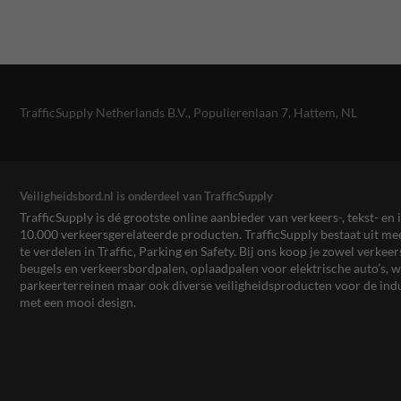
TrafficSupply Netherlands B.V.,
Populierenlaan 7
,
Hattem, NL
Veiligheidsbord.nl is onderdeel van TrafficSupply
TrafficSupply is dé grootste online aanbieder van verkeers-, tekst- 
10.000 verkeersgerelateerde producten. TrafficSupply bestaat uit 
te verdelen in Traffic, Parking en Safety. Bij ons koop je zowel verk
beugels en verkeersbordpalen, oplaadpalen voor elektrische auto’s
parkeerterreinen maar ook diverse veiligheidsproducten voor de ind
met een mooi design.