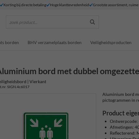
Korting bij directe betaling
Hoge klanttevredenheid
Grootste assortiment, ruim
zoek product...
ts borden
BHV verzamelplaats borden
Veiligheidsproducten
luminium bord met dubbel omgezette
iligheidsbord | Vierkant
t.nr. SIGN.4c6017
Aluminium bord met
pictogrammen in refl
Product eige
Ontwerpcode:
Afmetingen: 
Reflecterend: M
Uitvoering: Du