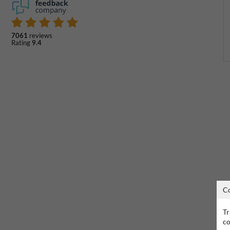
7061
reviews
Rating
9.4
C
Tr
co