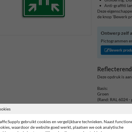
Anti-graffiti l
Deze eigenschappen
de knop 'Bewerk p
Ontwerp zelf a
Pictogrammen en/
Bewerk prod
Reflecterend
Deze opdruk is aan
Basis:
Groen
(Rand: RAL 6024 - 
ookies
Picto:
Pictogram: E007 - 
afficSupply gebruikt cookies en vergelijkbare technieken. Naast function
okies, waardoor de website goed werkt, plaatsen we ook analytische