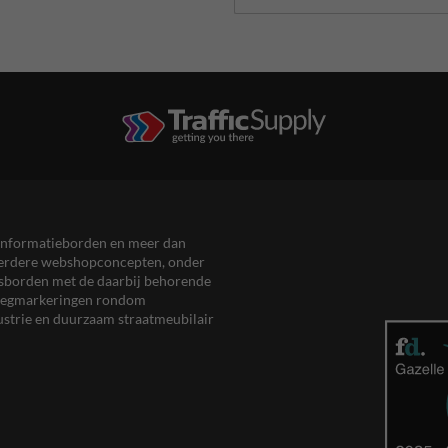
en informatieborden en meer dan
meerdere webshopconcepten, onder
eersborden met de daarbij behorende
, wegmarkeringen rondom
ustrie en duurzaam straatmeubilair