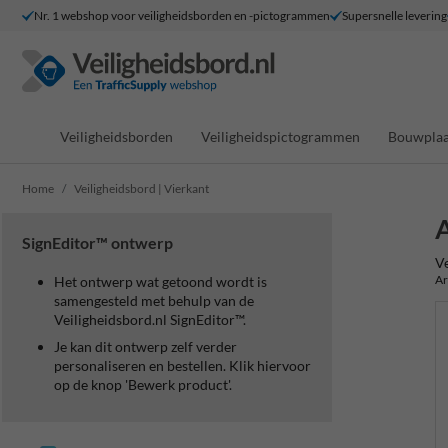
Nr. 1 webshop voor veiligheidsborden en -pictogrammen
Supersnelle levering
Veiligheidsborden
Veiligheidspictogrammen
Bouwplaa
Home
Veiligheidsbord | Vierkant
A
SignEditor™ ontwerp
Ve
Ar
Het ontwerp wat getoond wordt is
samengesteld met behulp van de
Veiligheidsbord.nl SignEditor™.
Je kan dit ontwerp zelf verder
personaliseren en bestellen. Klik hiervoor
op de knop 'Bewerk product'.