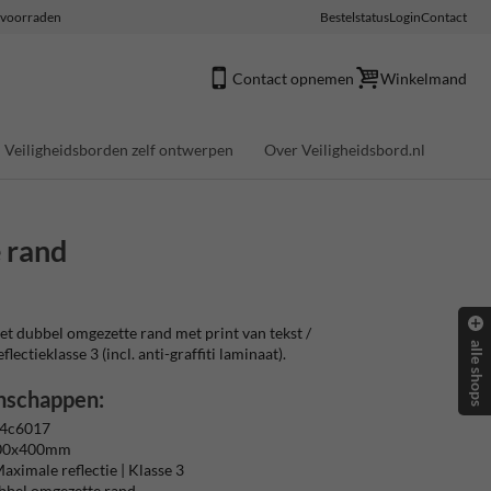
e voorraden
Bestelstatus
Login
Contact
Contact opnemen
Winkelmand
Veiligheidsborden zelf ontwerpen
Over Veiligheidsbord.nl
 rand
 dubbel omgezette rand met print van tekst /
alle shops
ectieklasse 3 (incl. anti-graffiti laminaat).
nschappen:
 4c6017
400x400mm
aximale reflectie | Klasse 3
bbel omgezette rand