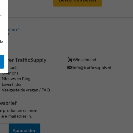
e
ling achteraf
ogelijk
le
Over TrafficSupply
Winkelmand
Contact
info@trafficsupply.nl
Over ons
Nieuws en Blog
Levertijden
Veelgestelde vragen / FAQ
wsbrief
ze producten en onze
je e-mailadres in.
Aanmelden