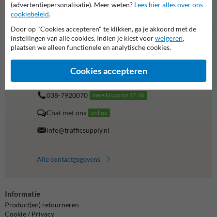
(advertentiepersonalisatie). Meer weten?
Lees hier alles over ons
Betaling achteraf
cookiebeleid
.
is mogelijk
Door op "Cookies accepteren" te klikken, ga je akkoord met de
instellingen van alle cookies. Indien je kiest voor
weigeren
,
plaatsen we alleen functionele en analytische cookies.
Neem contact op met onze productspecialist Igor!
We zijn vandaag tot 17.00 telefonisch bereikbaar voor
Cookies accepteren
al je vragen over onze producten en diensten.
038-7920070
bereikbaar tot 17.00
Chat met ons
online
info@trafficsupply.nl
Alle contactgegevens
Informatie
Product(en) retourneren
Cookie / Privacy