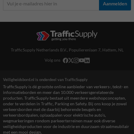
Aanmelden
TrafficSupply Netherlands B.V.,
Populierenlaan 7
,
Hattem, NL
Volg ons
Veiligheidsbord.nl is onderdeel van TrafficSupply
TrafficSupply is dé grootste online aanbieder van verkeers-, tekst- en
informatieborden en meer dan 10.000 verkeersgerelateerde
producten. TrafficSupply bestaat uit meerdere webshopconcepten,
onder te verdelen in Traffic, Parking en Safety. Bij ons koop je zowel
verkeersborden met de daarbij behorende beugels en
verkeersbordpalen, oplaadpalen voor elektrische auto’s,
wegmarkeringen rondom parkeerterreinen maar ook diverse
veiligheidsproducten voor de industrie en duurzaam straatmeubilair
met een mooi design.