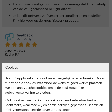
Het ontwerp wat getoond wordt is samengesteld met behulp
van de Veiligheidsbord.nl SignEditor™.
Je kan dit ontwerp zelf verder personaliseren en bestellen.
Klik hiervoor op de knop 'Bewerk product'.
7061
reviews
Rating
9.4
Cookies
TrafficSupply gebruikt cookies en vergelijkbare technieken. Naast
functionele cookies, waardoor de website goed werkt, plaatsen
we ook analytische cookies om je de best mogelijke
gebruikerservaring te bieden.
Ook plaatsen we marketing cookies en mobiele advertentie-
identifiers, waarmee wij en derde partijen gepersonaliseerde en
niet-gepersonaliseerde advertenties tonen