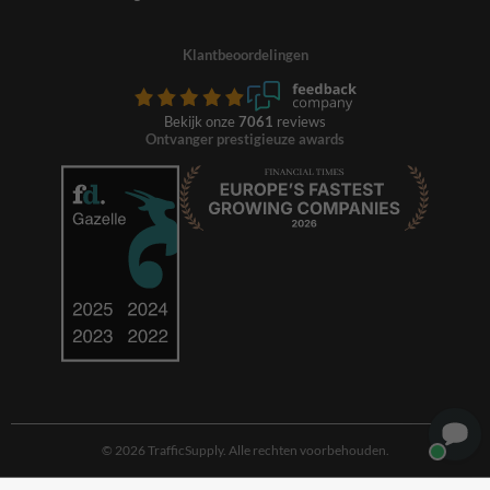
Klantbeoordelingen
Bekijk onze
7061
reviews
Ontvanger prestigieuze awards
© 2026 TrafficSupply. Alle rechten voorbehouden.