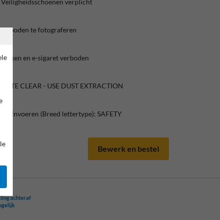
Veiligheidsschoenen verplicht
Verboden te fotograferen
ele
 Roken en e-sigaret verboden
ROUTE CLEAR - USE DUST EXTRACTION
e
ekst invoeren (Breed lettertype): SAFETY
le
Bewerk en bestel
ling achteraf
ogelijk