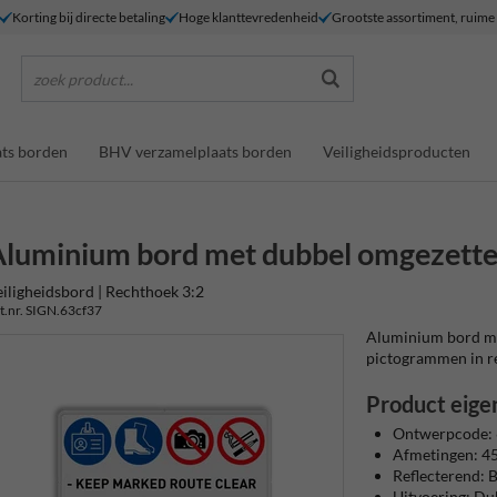
Korting bij directe betaling
Hoge klanttevredenheid
Grootste assortiment, ruim
zoek product...
ts borden
BHV verzamelplaats borden
Veiligheidsproducten
luminium bord met dubbel omgezette
iligheidsbord | Rechthoek 3:2
t.nr. SIGN.63cf37
Aluminium bord met
pictogrammen in refl
Product eige
Ontwerpcode: 
Afmetingen: 
Reflecterend: Ba
Uitvoering: Du