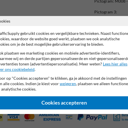
Pictogram: M008 - 
Pictogram 3:
Pictogram: P029 - 
ookies
Pictogram 4:
afficSupply gebruikt cookies en vergelijkbare technieken. Naast function
Pictogram: P002a -
okies, waardoor de website goed werkt, plaatsen we ook analytische
okies om je de best mogelijke gebruikerservaring te bieden.
Tekstvlak:
- KEEP MARKED 
k plaatsen we marketing cookies en mobiele advertentie-identifiers,
armee wij en derde partijen gepersonaliseerde en niet-gepersonaliseerd
Afsluiter:
vertenties tonen (advertentiepersonalisatie). Meer weten?
Lees hier alles
Pictogram: Eigen t
er ons cookiebeleid
.
INSTRUCTIONS.
or op "Cookies accepteren" te klikken, ga je akkoord met de instellingen
n alle cookies. Indien je kiest voor
weigeren
, plaatsen we alleen functione
 analytische cookies.
Cookies accepteren
Beta
is m