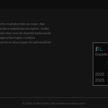
en informatieborden en meer dan
meerdere webshopconcepten, onder
eersborden met de daarbij behorende
, wegmarkeringen rondom
ustrie en duurzaam straatmeubilair
© 2026 TrafficSupply. Alle rechten voorbehouden.