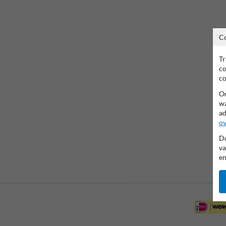
C
Tr
co
co
Oo
wa
ad
ov
Do
va
en