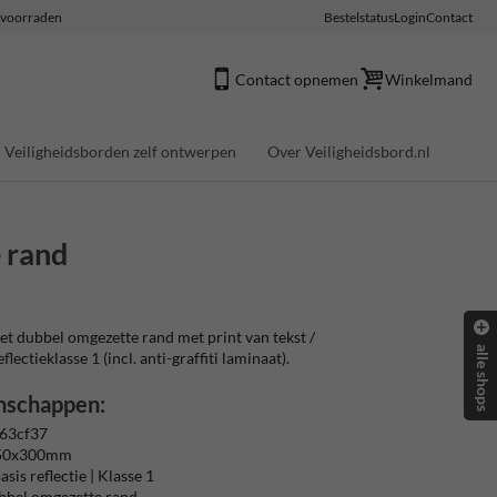
e voorraden
Bestelstatus
Login
Contact
Contact opnemen
Winkelmand
Veiligheidsborden zelf ontwerpen
Over Veiligheidsbord.nl
 rand
 dubbel omgezette rand met print van tekst /
alle shops
ectieklasse 1 (incl. anti-graffiti laminaat).
nschappen:
63cf37
450x300mm
sis reflectie | Klasse 1
bbel omgezette rand