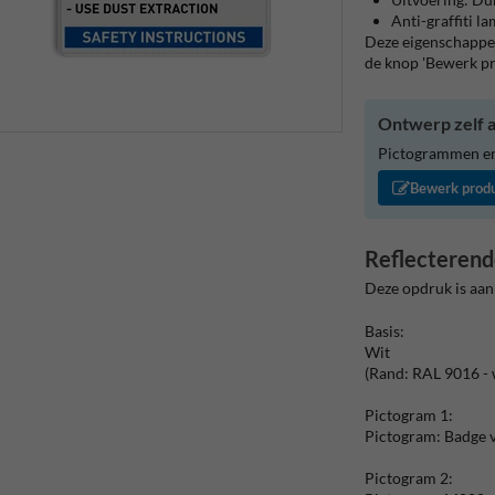
Anti-graffiti l
Deze eigenschappen
de knop 'Bewerk p
Ontwerp zelf a
Pictogrammen en/
Bewerk prod
Reflecterend
Deze opdruk is aan
Basis:
Wit
(Rand: RAL 9016 - 
Pictogram 1:
Pictogram: Badge v
Pictogram 2: