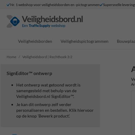
Nr. 1 webshop voor veiligheidsborden en -pictogrammen
Supersnelle levering
Veiligheidsborden
Veiligheidspictogrammen
Bouwplaa
Home
Veiligheidsbord | Rechthoek 3:2
A
SignEditor™ ontwerp
Ve
Ar
Het ontwerp wat getoond wordt is
samengesteld met behulp van de
Veiligheidsbord.nl SignEditor™.
Je kan dit ontwerp zelf verder
personaliseren en bestellen. Klik hiervoor
op de knop 'Bewerk product'.