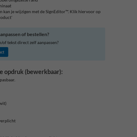
aminaat
 kan je wijzigen met de SignEditor™. Klik hiervoor op
roduct'
anpassen of bestellen?
of tekst direct zelf aanpassen?
uct
e opdruk (bewerkbaar):
pasbaar.
wit)
erplicht