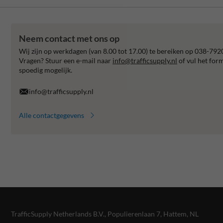
Neem contact met ons op
Wij zijn op werkdagen (van 8.00 tot 17.00) te bereiken op 038-792
Vragen? Stuur een e-mail naar
info@trafficsupply.nl
of vul het for
spoedig mogelijk.
info@trafficsupply.nl
Alle contactgegevens
TrafficSupply Netherlands B.V.,
Populierenlaan 7
,
Hattem, NL