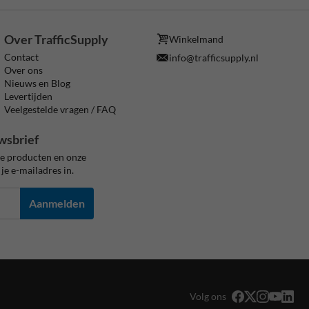
Over TrafficSupply
Winkelmand
Contact
info@trafficsupply.nl
Over ons
Nieuws en Blog
Levertijden
Veelgestelde vragen / FAQ
wsbrief
ze producten en onze
je e-mailadres in.
Aanmelden
Volg ons