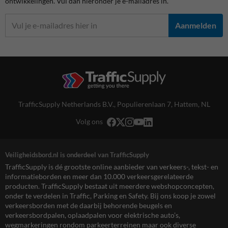
ontwikkelingen. Vul dan hieronder je e-mailadres in.
Aanmelden
TrafficSupply Netherlands B.V.,
Populierenlaan 7
,
Hattem, NL
Volg ons
Veiligheidsbord.nl is onderdeel van TrafficSupply
TrafficSupply is dé grootste online aanbieder van verkeers-, tekst- en
informatieborden en meer dan 10.000 verkeersgerelateerde
producten. TrafficSupply bestaat uit meerdere webshopconcepten,
onder te verdelen in Traffic, Parking en Safety. Bij ons koop je zowel
verkeersborden met de daarbij behorende beugels en
verkeersbordpalen, oplaadpalen voor elektrische auto’s,
wegmarkeringen rondom parkeerterreinen maar ook diverse