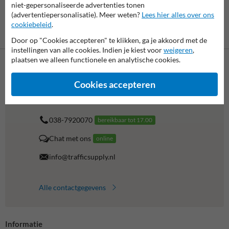
niet-gepersonaliseerde advertenties tonen
(advertentiepersonalisatie). Meer weten?
Lees hier alles over ons
cookiebeleid
.
Betaling achteraf
is mogelijk
Door op "Cookies accepteren" te klikken, ga je akkoord met de
instellingen van alle cookies. Indien je kiest voor
weigeren
,
plaatsen we alleen functionele en analytische cookies.
Neem contact op met onze productspecialist Igor!
Cookies accepteren
We zijn vandaag tot 17.00 telefonisch bereikbaar voor
al je vragen over onze producten en diensten.
038-7920070
bereikbaar tot 17.00
Chat met ons
online
info@trafficsupply.nl
Alle contactgegevens
Informatie