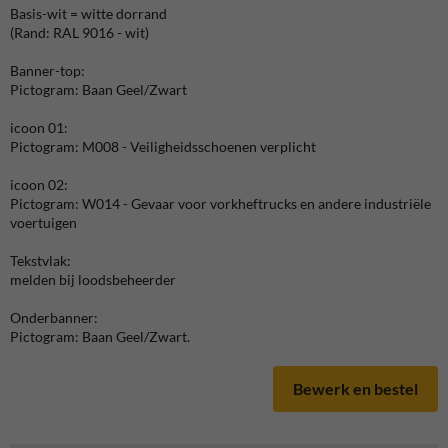
Basis-wit = witte dorrand
(Rand: RAL 9016 - wit)
Banner-top:
Pictogram: Baan Geel/Zwart
icoon 01:
Pictogram: M008 - Veiligheidsschoenen verplicht
icoon 02:
Pictogram: W014 - Gevaar voor vorkheftrucks en andere industriële
voertuigen
Tekstvlak:
melden bij loodsbeheerder
Onderbanner:
Pictogram: Baan Geel/Zwart.
Bewerk en bestel