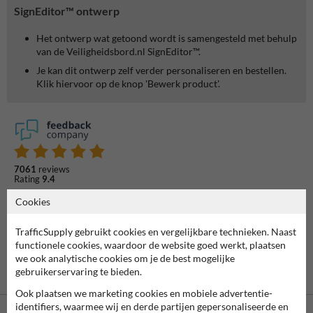
SignEditor™ ontwerp
Het ontwerp wat getoond wordt is samengesteld met behulp
van de Veiligheidsbord.nl SignEditor™.
Je kan dit ontwerp zelf verder personaliseren en bestellen.
Klik hiervoor op de knop 'Bewerk product'.
7061
reviews
Rating
9.4
Cookies
TrafficSupply gebruikt cookies en vergelijkbare technieken. Naast
functionele cookies, waardoor de website goed werkt, plaatsen
we ook analytische cookies om je de best mogelijke
gebruikerservaring te bieden.
Ook plaatsen we marketing cookies en mobiele advertentie-
identifiers, waarmee wij en derde partijen gepersonaliseerde en