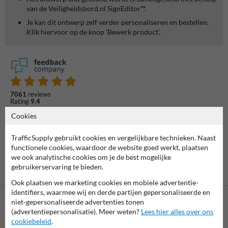
van de Veiligheidsbord.nl SignEditor™.
Je kan dit ontwerp zelf verder personaliseren en bestellen.
Klik hiervoor op de knop 'Bewerk product'.
7061
reviews
Rating
9.4
Cookies
TrafficSupply gebruikt cookies en vergelijkbare technieken. Naast
functionele cookies, waardoor de website goed werkt, plaatsen
we ook analytische cookies om je de best mogelijke
gebruikerservaring te bieden.
Ook plaatsen we marketing cookies en mobiele advertentie-
identifiers, waarmee wij en derde partijen gepersonaliseerde en
niet-gepersonaliseerde advertenties tonen
(advertentiepersonalisatie). Meer weten?
Lees hier alles over ons
cookiebeleid
.