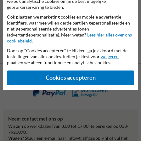
we ook analytische cookies om je de best mogelijke
gebruikerservaring te bieden.
7062
reviews
Rating
9.4
Ook plaatsen we marketing cookies en mobiele advertentie-
identifiers, waarmee wij en derde partijen gepersonaliseerde en
niet-gepersonaliseerde advertenties tonen
(advertentiepersonalisatie). Meer weten?
Lees hier alles over ons
cookiebeleid
.
Door op "Cookies accepteren" te klikken, ga je akkoord met de
instellingen van alle cookies. Indien je kiest voor
weigeren
,
plaatsen we alleen functionele en analytische cookies.
Cookies accepteren
Betaling achteraf
is mogelijk
Neem contact met ons op
Wij zijn op werkdagen (van 8.00 tot 17.00) te bereiken op 038-
7920070.
Vragen? Stuur een e-mail naar
info@trafficsupply.nl
of vul het