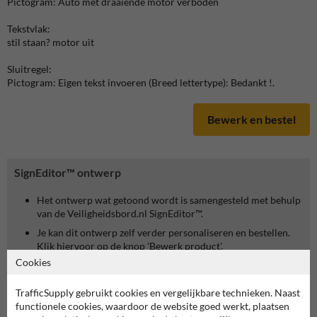
Pictogram: Auto met draaiende motor verboden
Tekstvlak:
stil staan? motor uit
Sluitregel:
Pictogram: Eigen tekst invoeren (Breed lettertype): Bedankt !.
Bewerk en bestel
SignEditor™ ontwerp
Het ontwerp wat getoond wordt is samengesteld met behulp
van de Veiligheidsbord.nl SignEditor™.
Je kan dit ontwerp zelf verder personaliseren en bestellen.
Klik hiervoor op de knop 'Bewerk product'.
Cookies
TrafficSupply gebruikt cookies en vergelijkbare technieken. Naast
functionele cookies, waardoor de website goed werkt, plaatsen