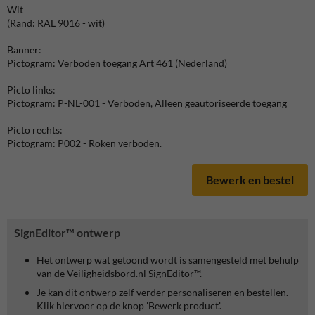
Wit
(Rand: RAL 9016 - wit)
Banner:
Pictogram: Verboden toegang Art 461 (Nederland)
Picto links:
Pictogram: P-NL-001 - Verboden, Alleen geautoriseerde toegang
Picto rechts:
Pictogram: P002 - Roken verboden.
Bewerk en bestel
SignEditor™ ontwerp
Het ontwerp wat getoond wordt is samengesteld met behulp
van de Veiligheidsbord.nl SignEditor™.
Je kan dit ontwerp zelf verder personaliseren en bestellen.
Klik hiervoor op de knop 'Bewerk product'.