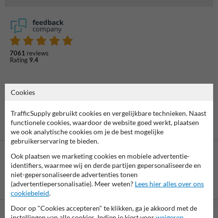
7061
reviews
Rating
9.4
Cookies
TrafficSupply gebruikt cookies en vergelijkbare technieken. Naast
functionele cookies, waardoor de website goed werkt, plaatsen
we ook analytische cookies om je de best mogelijke
gebruikerservaring te bieden.
Ook plaatsen we marketing cookies en mobiele advertentie-
identifiers, waarmee wij en derde partijen gepersonaliseerde en
niet-gepersonaliseerde advertenties tonen
Betaling achteraf
(advertentiepersonalisatie). Meer weten?
Lees hier alles over ons
is mogelijk
cookiebeleid
.
Door op "Cookies accepteren" te klikken, ga je akkoord met de
instellingen van alle cookies. Indien je kiest voor
weigeren
,