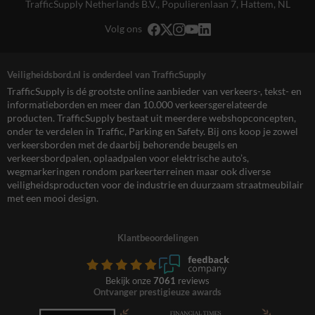
TrafficSupply Netherlands B.V.,
Populierenlaan 7
,
Hattem, NL
Volg ons
Veiligheidsbord.nl is onderdeel van TrafficSupply
TrafficSupply is dé grootste online aanbieder van verkeers-, tekst- en
informatieborden en meer dan 10.000 verkeersgerelateerde
producten. TrafficSupply bestaat uit meerdere webshopconcepten,
onder te verdelen in Traffic, Parking en Safety. Bij ons koop je zowel
verkeersborden met de daarbij behorende beugels en
verkeersbordpalen, oplaadpalen voor elektrische auto’s,
wegmarkeringen rondom parkeerterreinen maar ook diverse
veiligheidsproducten voor de industrie en duurzaam straatmeubilair
met een mooi design.
Klantbeoordelingen
Bekijk onze
7061
reviews
Ontvanger prestigieuze awards