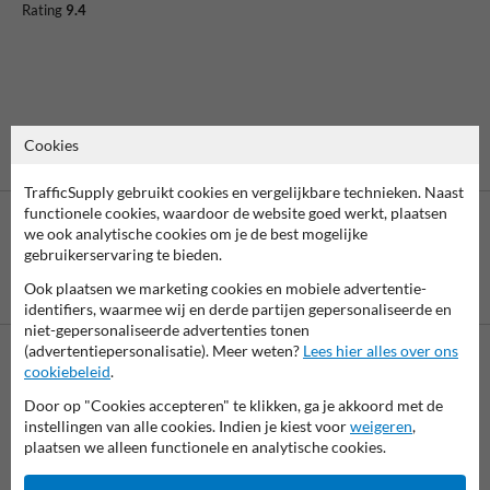
Rating
9.4
Cookies
TrafficSupply gebruikt cookies en vergelijkbare technieken. Naast
functionele cookies, waardoor de website goed werkt, plaatsen
we ook analytische cookies om je de best mogelijke
gebruikerservaring te bieden.
Betaling achteraf
Ook plaatsen we marketing cookies en mobiele advertentie-
is mogelijk
identifiers, waarmee wij en derde partijen gepersonaliseerde en
niet-gepersonaliseerde advertenties tonen
(advertentiepersonalisatie). Meer weten?
Lees hier alles over ons
cookiebeleid
.
Neem contact met ons op
Door op "Cookies accepteren" te klikken, ga je akkoord met de
Wij zijn op werkdagen (van 8.00 tot 17.00) te bereiken op 038-
instellingen van alle cookies. Indien je kiest voor
weigeren
,
7920070.
plaatsen we alleen functionele en analytische cookies.
Vragen? Stuur een e-mail naar
info@trafficsupply.nl
of vul het
formulier in en we reageren zo spoedig mogelijk.