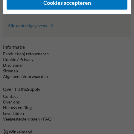
Cookies accepteren
info@trafficsupply.nl
Alle contactgegevens
Informatie
Product(en) retourneren
Cookie / Privacy
Disclaimer
Sitemap
Algemene Voorwaarden
Over TrafficSupply
Contact
Over ons
Nieuws en Blog
Levertijden
Veelgestelde vragen / FAQ
Winkelmand