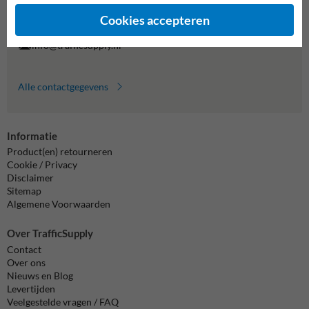
Vragen? Stuur een e-mail naar
info@trafficsupply.nl
of vul het
formulier in en we reageren zo spoedig mogelijk.
Cookies accepteren
info@trafficsupply.nl
Alle contactgegevens
Informatie
Product(en) retourneren
Cookie / Privacy
Disclaimer
Sitemap
Algemene Voorwaarden
Over TrafficSupply
Contact
Over ons
Nieuws en Blog
Levertijden
Veelgestelde vragen / FAQ