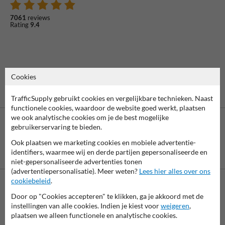
7061
reviews
Rating
9.4
Cookies
TrafficSupply gebruikt cookies en vergelijkbare technieken. Naast
functionele cookies, waardoor de website goed werkt, plaatsen
we ook analytische cookies om je de best mogelijke
gebruikerservaring te bieden.
Ook plaatsen we marketing cookies en mobiele advertentie-
Betaling achteraf
identifiers, waarmee wij en derde partijen gepersonaliseerde en
is mogelijk
niet-gepersonaliseerde advertenties tonen
(advertentiepersonalisatie). Meer weten?
Lees hier alles over ons
cookiebeleid
.
Neem contact met ons op
Door op "Cookies accepteren" te klikken, ga je akkoord met de
instellingen van alle cookies. Indien je kiest voor
weigeren
,
Wij zijn op werkdagen (van 8.00 tot 17.00) te bereiken op 038-
plaatsen we alleen functionele en analytische cookies.
7920070.