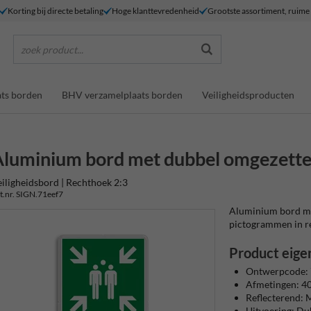
Korting bij directe betaling
Hoge klanttevredenheid
Grootste assortiment, ruim
zoek product...
ts borden
BHV verzamelplaats borden
Veiligheidsproducten
luminium bord met dubbel omgezette
iligheidsbord | Rechthoek 2:3
t.nr. SIGN.71eef7
Aluminium bord met
pictogrammen in refl
Product eige
Ontwerpcode: 
Afmetingen: 
Reflecterend: M
Uitvoering: Du