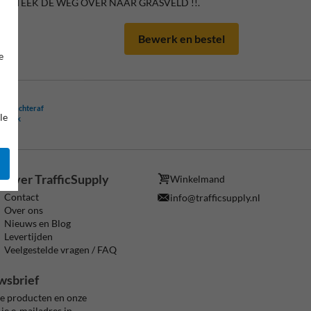
. STEEK DE WEG OVER NAAR GRASVELD !!.
Bewerk en bestel
e
ling achteraf
le
ogelijk
Over TrafficSupply
Winkelmand
Contact
info@trafficsupply.nl
Over ons
Nieuws en Blog
Levertijden
Veelgestelde vragen / FAQ
wsbrief
ze producten en onze
je e-mailadres in.