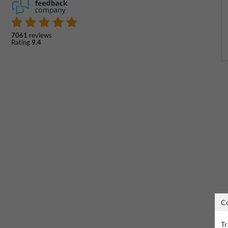
7061
reviews
Rating
9.4
C
Tr