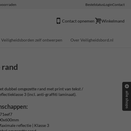
e voorraden
Bestelstatus
Login
Contact
Contact opnemen
Winkelmand
Veiligheidsborden zelf ontwerpen
Over Veiligheidsbord.nl
 rand
 dubbel omgezette rand met print van tekst /
alle shops
ectieklasse 3 (incl. anti-graffiti laminaat).
nschappen:
71eef7
400x600mm
aximale reflectie | Klasse 3
bbel omgezette rand