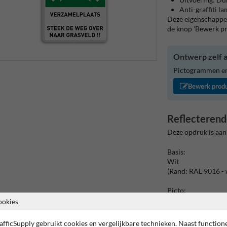
Anti-graffiti l
Deze eigenschappen
de knop 'Bewerk p
Ontwerp zelf a
Pictogrammen en/
Bewerk prod
Reflecterend
Deze opdruk is aan
Basis:
Wit
(Rand: RAL 9016 - 
Picto:
Pictogram: E007 -
ookies
Tekstvlak:
afficSupply gebruikt cookies en vergelijkbare technieken. Naast function