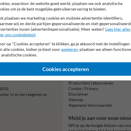
VERZAMELPLAATS 
okies, waardoor de website goed werkt, plaatsen we ook analytische
okies om je de best mogelijke gebruikerservaring te bieden.
k plaatsen we marketing cookies en mobiele advertentie-identifiers,
armee wij en derde partijen gepersonaliseerde en niet-gepersonaliseerd
vertenties tonen (advertentiepersonalisatie). Meer weten?
Lees hier alles
er ons cookiebeleid
.
or op "Cookies accepteren" te klikken, ga je akkoord met de instellingen
Beta
n alle cookies. Indien je kiest voor
weigeren
, plaatsen we alleen functione
is m
 analytische cookies.
Cookies accepteren
Informatie
Product(en) retourneren
Cookie / Privacy
0070.
Disclaimer
mulier in en we reageren zo
Sitemap
Algemene Voorwaarden
Meld je aan voor onze nieu
Wil je op de hoogte blijven van on
ontwikkelingen. Vul dan hieronder 