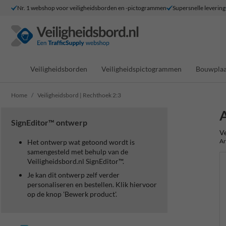
Nr. 1 webshop voor veiligheidsborden en -pictogrammen
Supersnelle levering
Veiligheidsborden
Veiligheidspictogrammen
Bouwplaa
Home
Veiligheidsbord | Rechthoek 2:3
A
SignEditor™ ontwerp
Ve
Ar
Het ontwerp wat getoond wordt is
samengesteld met behulp van de
Veiligheidsbord.nl SignEditor™.
Je kan dit ontwerp zelf verder
personaliseren en bestellen. Klik hiervoor
op de knop 'Bewerk product'.