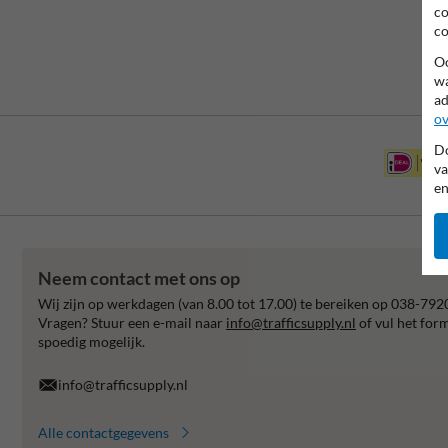
co
co
Oo
wa
ad
ov
Do
va
en
Neem contact met ons op
Wij zijn op werkdagen (van 8.00 tot 17.00) te bereiken op 038-792
Vragen? Stuur een e-mail naar
info@trafficsupply.nl
of vul het for
spoedig mogelijk.
info@trafficsupply.nl
Alle contactgegevens