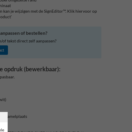
aminaat
 kan je wijzigen met de SignEditor™. Klik hiervoor op
roduct'
anpassen of bestellen?
of tekst direct zelf aanpassen?
uct
e opdruk (bewerkbaar):
pasbaar.
wit)
 Verzamelplaats
ele