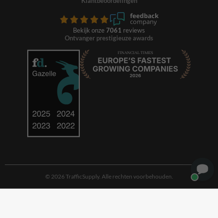
Klantbeoordelingen
Bekijk onze
7061
reviews
Ontvanger prestigieuze awards
© 2026 TrafficSupply. Alle rechten voorbehouden.