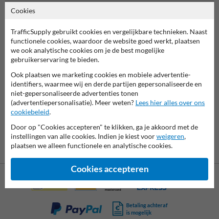
Je kan dit ontwerp zelf verder personaliseren en bestellen.
Cookies
Klik hiervoor op de knop 'Bewerk product'.
TrafficSupply gebruikt cookies en vergelijkbare technieken. Naast
functionele cookies, waardoor de website goed werkt, plaatsen
we ook analytische cookies om je de best mogelijke
gebruikerservaring te bieden.
Ook plaatsen we marketing cookies en mobiele advertentie-
7061
reviews
Rating
9.4
identifiers, waarmee wij en derde partijen gepersonaliseerde en
niet-gepersonaliseerde advertenties tonen
(advertentiepersonalisatie). Meer weten?
Lees hier alles over ons
cookiebeleid
.
Door op "Cookies accepteren" te klikken, ga je akkoord met de
instellingen van alle cookies. Indien je kiest voor
weigeren
,
plaatsen we alleen functionele en analytische cookies.
Cookies accepteren
Betaling achteraf
is mogelijk