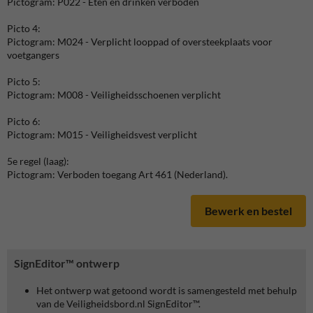
Pictogram: P022 - Eten en drinken verboden
Picto 4:
Pictogram: M024 - Verplicht looppad of oversteekplaats voor
voetgangers
Picto 5:
Pictogram: M008 - Veiligheidsschoenen verplicht
Picto 6:
Pictogram: M015 - Veiligheidsvest verplicht
5e regel (laag):
Pictogram: Verboden toegang Art 461 (Nederland).
Bewerk en bestel
SignEditor™ ontwerp
Het ontwerp wat getoond wordt is samengesteld met behulp
van de Veiligheidsbord.nl SignEditor™.