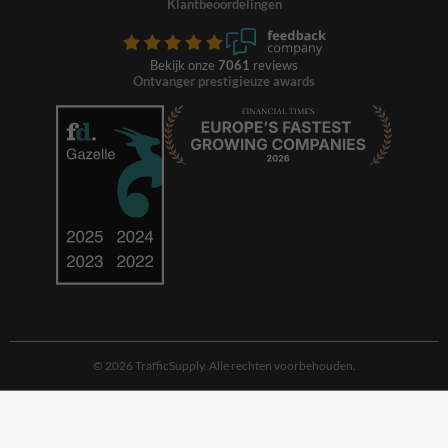
Klantbeoordelingen
Bekijk onze
7061
reviews
Ontvanger prestigieuze awards
© 2026 TrafficSupply. Alle rechten voorbehouden.