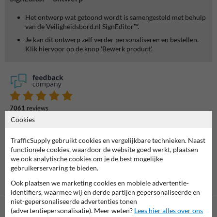
Het ontwerp wat getoond wordt is samengesteld met behulp
van de Veiligheidsbord.nl SignEditor™.
Je kan dit ontwerp zelf verder personaliseren en bestellen.
Klik hiervoor op de knop 'Bewerk product'.
7061
reviews
Rating
9.4
Cookies
TrafficSupply gebruikt cookies en vergelijkbare technieken. Naast
functionele cookies, waardoor de website goed werkt, plaatsen
we ook analytische cookies om je de best mogelijke
gebruikerservaring te bieden.
Ook plaatsen we marketing cookies en mobiele advertentie-
identifiers, waarmee wij en derde partijen gepersonaliseerde en
niet-gepersonaliseerde advertenties tonen
(advertentiepersonalisatie). Meer weten?
Lees hier alles over ons