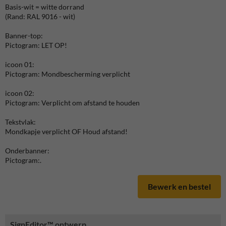
Basis-wit = witte dorrand
(Rand: RAL 9016 - wit)
Banner-top:
Pictogram: LET OP!
icoon 01:
Pictogram: Mondbescherming verplicht
icoon 02:
Pictogram: Verplicht om afstand te houden
Tekstvlak:
Mondkapje verplicht OF Houd afstand!
Onderbanner:
Pictogram:.
Bewerk en bestel
SignEditor™ ontwerp