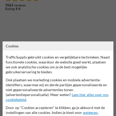
7061
reviews
Rating
9.4
Cookies
TrafficSupply gebruikt cookies en vergelijkbare technieken. Naast
functionele cookies, waardoor de website goed werkt, plaatsen
we ook analytische cookies om je de best mogelijke
gebruikerservaring te bieden.
Betaling achteraf
is mogelijk
Ook plaatsen we marketing cookies en mobiele advertentie-
identifiers, waarmee wij en derde partijen gepersonaliseerde en
niet-gepersonaliseerde advertenties tonen
(advertentiepersonalisatie). Meer weten?
Lees hier alles over ons
Neem contact op met onze productspecialist Igor!
cookiebeleid
.
We zijn vandaag tot 17.00 telefonisch bereikbaar voor
Door op "Cookies accepteren" te klikken, ga je akkoord met de
al je vragen over onze producten en diensten.
instellingen van alle cookies. Indien je kiest voor
weigeren
,