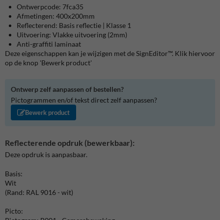
Ontwerpcode: 7fca35
Afmetingen: 400x200mm
Reflecterend: Basis reflectie | Klasse 1
Uitvoering: Vlakke uitvoering (2mm)
Anti-graffiti laminaat
Deze eigenschappen kan je wijzigen met de SignEditor™. Klik hiervoor
op de knop 'Bewerk product'
Ontwerp zelf aanpassen of bestellen?
Pictogrammen en/of tekst direct zelf aanpassen?
Bewerk product
Reflecterende opdruk (bewerkbaar):
Deze opdruk is aanpasbaar.
Basis:
Wit
(Rand: RAL 9016 - wit)
Picto: