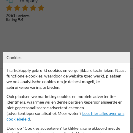
7061
reviews
Rating
9.4
Cookies
TrafficSupply gebruikt cookies en vergelijkbare technieken. Naast
functionele cookies, waardoor de website goed werkt, plaatsen
we ook analytische cookies om je de best mogelijke
gebruikerservaring te bieden.
Betaling achteraf
Ook plaatsen we marketing cookies en mobiele advertentie-
is mogelijk
identifiers, waarmee wij en derde partijen gepersonaliseerde en
niet-gepersonaliseerde advertenties tonen
(advertentiepersonalisatie). Meer weten?
Lees hier alles over ons
cookiebeleid
.
Neem contact op met onze productspecialist Igor!
We zijn vandaag tot 17.00 telefonisch bereikbaar voor
Door op "Cookies accepteren" te klikken, ga je akkoord met de