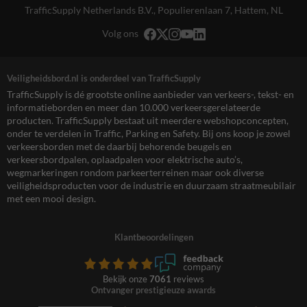
TrafficSupply Netherlands B.V.,
Populierenlaan 7
,
Hattem, NL
Volg ons
Veiligheidsbord.nl is onderdeel van TrafficSupply
TrafficSupply is dé grootste online aanbieder van verkeers-, tekst- en
informatieborden en meer dan 10.000 verkeersgerelateerde
producten. TrafficSupply bestaat uit meerdere webshopconcepten,
onder te verdelen in Traffic, Parking en Safety. Bij ons koop je zowel
verkeersborden met de daarbij behorende beugels en
verkeersbordpalen, oplaadpalen voor elektrische auto’s,
wegmarkeringen rondom parkeerterreinen maar ook diverse
veiligheidsproducten voor de industrie en duurzaam straatmeubilair
met een mooi design.
Klantbeoordelingen
Bekijk onze
7061
reviews
Ontvanger prestigieuze awards