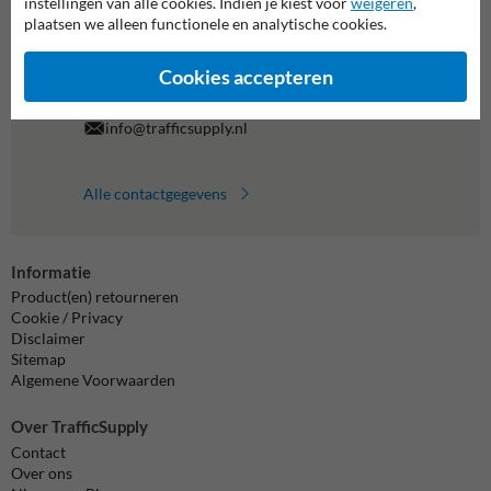
al je vragen over onze producten en diensten.
instellingen van alle cookies. Indien je kiest voor
weigeren
,
plaatsen we alleen functionele en analytische cookies.
038-7920070
bereikbaar tot 17.00
Cookies accepteren
Chat met ons
online
info@trafficsupply.nl
Alle contactgegevens
Informatie
Product(en) retourneren
Cookie / Privacy
Disclaimer
Sitemap
Algemene Voorwaarden
Over TrafficSupply
Contact
Over ons