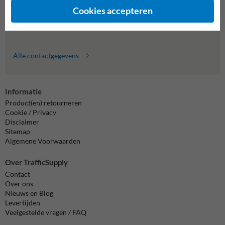
formulier in en we reageren zo spoedig mogelijk.
Cookies accepteren
info@trafficsupply.nl
Alle contactgegevens
Informatie
Product(en) retourneren
Cookie / Privacy
Disclaimer
Sitemap
Algemene Voorwaarden
Over TrafficSupply
Contact
Over ons
Nieuws en Blog
Levertijden
Veelgestelde vragen / FAQ