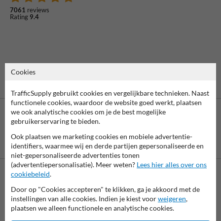
7061
reviews
Rating
9.4
Cookies
TrafficSupply gebruikt cookies en vergelijkbare technieken. Naast
functionele cookies, waardoor de website goed werkt, plaatsen
we ook analytische cookies om je de best mogelijke
gebruikerservaring te bieden.
Ook plaatsen we marketing cookies en mobiele advertentie-
Betaling achteraf
identifiers, waarmee wij en derde partijen gepersonaliseerde en
is mogelijk
niet-gepersonaliseerde advertenties tonen
(advertentiepersonalisatie). Meer weten?
Lees hier alles over ons
cookiebeleid
.
Neem contact met ons op
Door op "Cookies accepteren" te klikken, ga je akkoord met de
Wij zijn op werkdagen (van 8.00 tot 17.00) te bereiken op 038-
instellingen van alle cookies. Indien je kiest voor
weigeren
,
7920070.
plaatsen we alleen functionele en analytische cookies.
Vragen? Stuur een e-mail naar
info@trafficsupply.nl
of vul het