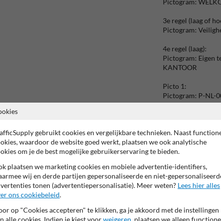
Pictogram: WEL
3e regel (laag of ho
Pictogram: Veiligh
4e regel (laag):
Pictogram: Eigen t
KANTOOR
Picto 1:
Pictogram: P-NL-0
ookies
Picto 2:
Pictogram: W014 - 
afficSupply gebruikt cookies en vergelijkbare technieken. Naast function
voertuigen
okies, waardoor de website goed werkt, plaatsen we ook analytische
okies om je de best mogelijke gebruikerservaring te bieden.
Picto 3:
Pictogram: A01-15
k plaatsen we marketing cookies en mobiele advertentie-identifiers,
armee wij en derde partijen gepersonaliseerde en niet-gepersonaliseerd
Picto 4:
vertenties tonen (advertentiepersonalisatie). Meer weten?
Lees hier alles
Pictogram: M015 - 
er ons cookiebeleid
.
Picto 5:
or op "Cookies accepteren" te klikken, ga je akkoord met de instellingen
Pictogram: B001 
n alle cookies. Indien je kiest voor
weigeren
, plaatsen we alleen functione