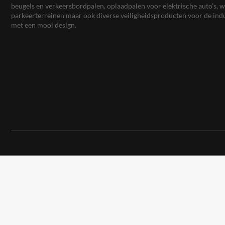
beugels en verkeersbordpalen, oplaadpalen voor elektrische auto’s
parkeerterreinen maar ook diverse veiligheidsproducten voor de ind
met een mooi design.