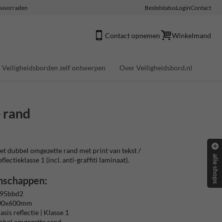
e voorraden
Bestelstatus
Login
Contact
Contact opnemen
Winkelmand
Veiligheidsborden zelf ontwerpen
Over Veiligheidsbord.nl
 rand
 dubbel omgezette rand met print van tekst /
alle shops
ectieklasse 1 (incl. anti-graffiti laminaat).
nschappen:
 95bbd2
400x600mm
sis reflectie | Klasse 1
bbel omgezette rand