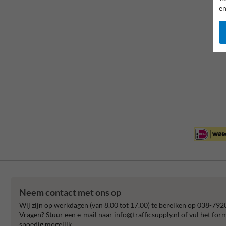
en
Neem contact met ons op
Wij zijn op werkdagen (van 8.00 tot 17.00) te bereiken op 038-792
Vragen? Stuur een e-mail naar
info@trafficsupply.nl
of vul het for
spoedig mogelijk.