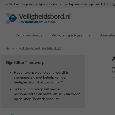
Nr. 1 webshop voor veiligheidsborden en -pictogrammen
Supersnelle levering
Veiligheidsborden
Veiligheidspictogrammen
Bouwplaa
Home
Veiligheidsbord | Rechthoek 2:3
A
SignEditor™ ontwerp
Ve
Ar
Het ontwerp wat getoond wordt is
samengesteld met behulp van de
Veiligheidsbord.nl SignEditor™.
Je kan dit ontwerp zelf verder
personaliseren en bestellen. Klik hiervoor
op de knop 'Bewerk product'.