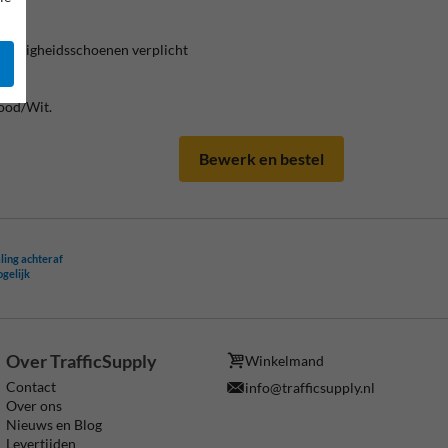
Veiligheidsschoenen verplicht
ood/Wit.
Bewerk en bestel
ling achteraf
ogelijk
Over TrafficSupply
Winkelmand
Contact
info@trafficsupply.nl
Over ons
Nieuws en Blog
Levertijden