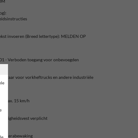
KOM
og):
eidsinstructies
ekst invoeren (Breed lettertype): MELDEN OP
01 - Verboden toegang voor onbevoegden
Gevaar voor vorkheftrucks en andere industriële
ele
 - Max. 15 km/h
e
Veiligheidsvest verplicht
- Camerabewaking
le