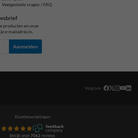
Veelgestelde vragen / FAQ
wsbrief
ze producten en onze
je e-mailadres in.
Aanmelden
Volg ons
Klantbeoordelingen
Bekijk onze
7062
reviews