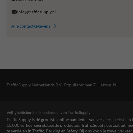
info@trafficsupply.nl
Alle contactgegevens
TrafficSupply Netherlands B.V.,
Populierenlaan 7
,
Hattem, NL
Veiligheidsbord.nl is onderdeel van TrafficSupply
TrafficSupply is dé grootste online aanbieder van verkeers-, tekst- 
10.000 verkeersgerelateerde producten. TrafficSupply bestaat uit 
te verdelen in Traffic, Parking en Safety. Bij ons koop je zowel verk