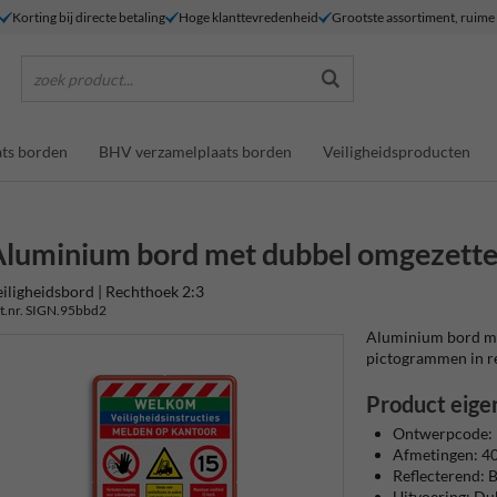
Korting bij directe betaling
Hoge klanttevredenheid
Grootste assortiment, ruim
zoek product...
ts borden
BHV verzamelplaats borden
Veiligheidsproducten
luminium bord met dubbel omgezette
iligheidsbord | Rechthoek 2:3
t.nr. SIGN.95bbd2
Aluminium bord met
pictogrammen in refl
Product eige
Ontwerpcode:
Afmetingen: 
Reflecterend: Ba
Uitvoering: Du