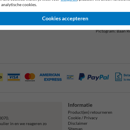
 analytische cookies.
Picto 6:
Pictogram: M008 - 
Cookies accepteren
5e regel (laag):
Pictogram: Baan R
Beta
is m
Informatie
Product(en) retourneren
Cookie / Privacy
0070.
Disclaimer
mulier in en we reageren zo
Sitemap