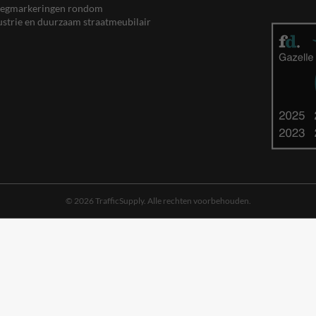
, wegmarkeringen rondom
ustrie en duurzaam straatmeubilair
© 2026 TrafficSupply. Alle rechten voorbehouden.