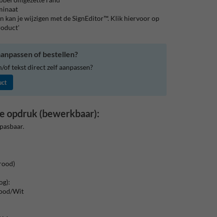
aminaat
 kan je wijzigen met de SignEditor™. Klik hiervoor op
roduct'
anpassen of bestellen?
of tekst direct zelf aanpassen?
uct
e opdruk (bewerkbaar):
pasbaar.
rood)
og):
Rood/Wit