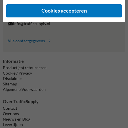
7920070.
Vragen? Stuur een e-mail naar
info@trafficsupply.nl
of vul het
Cookies accepteren
formulier in en we reageren zo spoedig mogelijk.
info@trafficsupply.nl
Alle contactgegevens
Informatie
Product(en) retourneren
Cookie / Privacy
Disclaimer
Sitemap
Algemene Voorwaarden
Over TrafficSupply
Contact
Over ons
Nieuws en Blog
Levertijden