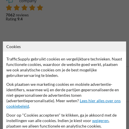
7062
reviews
Rating
9.4
Cookies
TrafficSupply gebruikt cookies en vergelijkbare technieken. Naast
functionele cookies, waardoor de website goed werkt, plaatsen
we ook analytische cookies om je de best mogelijke
gebruikerservaring te bieden.
Ook plaatsen we marketing cookies en mobiele advertentie-
identifiers, waarmee wij en derde partijen gepersonaliseerde en
Betaling achteraf
niet-gepersonaliseerde advertenties tonen
is mogelijk
(advertentiepersonalisatie). Meer weten?
Lees hier alles over ons
cookiebeleid
.
Door op "Cookies accepteren" te klikken, ga je akkoord met de
Neem contact met ons op
instellingen van alle cookies. Indien je kiest voor
weigeren
,
Wij zijn op werkdagen (van 8.00 tot 17.00) te bereiken op 038-
plaatsen we alleen functionele en analytische cookies.