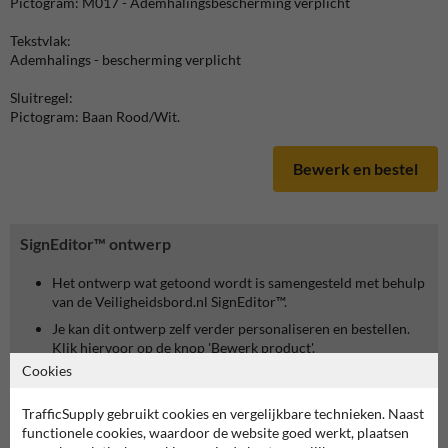
Pictogram: M017 - Ademhalingsbescherming verplicht
Tekstvlak:
Ademhalings - bescherming verplicht
Sluitregel:
Pictogram: Baan Rood/Wit.
Bewerk en bestel
SignEditor™ ontwerp
Het ontwerp wat getoond wordt is samengesteld met behulp
van de Veiligheidsbord.nl SignEditor™.
Je kan dit ontwerp zelf verder personaliseren en bestellen.
Klik hiervoor op de knop 'Bewerk product'.
Cookies
TrafficSupply gebruikt cookies en vergelijkbare technieken. Naast
functionele cookies, waardoor de website goed werkt, plaatsen