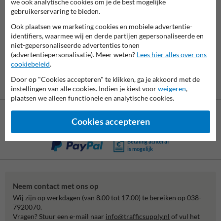
we ook analytische cookies om je de best mogelijke
gebruikerservaring te bieden.
7061
reviews
Rating
9.4
Ook plaatsen we marketing cookies en mobiele advertentie-
identifiers, waarmee wij en derde partijen gepersonaliseerde en
niet-gepersonaliseerde advertenties tonen
(advertentiepersonalisatie). Meer weten?
Lees hier alles over ons
cookiebeleid
.
Door op "Cookies accepteren" te klikken, ga je akkoord met de
instellingen van alle cookies. Indien je kiest voor
weigeren
,
plaatsen we alleen functionele en analytische cookies.
Cookies accepteren
Betaling achteraf
is mogelijk
Neem contact met ons op
Wij zijn op werkdagen (van 8.00 tot 17.00) te bereiken op 038-
7920070.
Vragen? Stuur een e-mail naar
info@trafficsupply.nl
of vul het