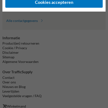
Cookies accepteren
info@trafficsupply.nl
Alle contactgegevens
Informatie
Product(en) retourneren
Cookie / Privacy
Disclaimer
Sitemap
Algemene Voorwaarden
Over TrafficSupply
Contact
Over ons
Nieuws en Blog
Levertijden
Veelgestelde vragen / FAQ
Winkelmand