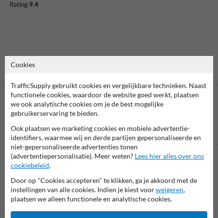
Rating
9.4
Cookies
TrafficSupply gebruikt cookies en vergelijkbare technieken. Naast
functionele cookies, waardoor de website goed werkt, plaatsen
we ook analytische cookies om je de best mogelijke
gebruikerservaring te bieden.
Betaling achteraf
Ook plaatsen we marketing cookies en mobiele advertentie-
is mogelijk
identifiers, waarmee wij en derde partijen gepersonaliseerde en
niet-gepersonaliseerde advertenties tonen
(advertentiepersonalisatie). Meer weten?
Lees hier alles over ons
cookiebeleid
.
Neem contact met ons op
Door op "Cookies accepteren" te klikken, ga je akkoord met de
Wij zijn op werkdagen (van 8.00 tot 17.00) te bereiken op 038-
instellingen van alle cookies. Indien je kiest voor
weigeren
,
7920070.
plaatsen we alleen functionele en analytische cookies.
Vragen? Stuur een e-mail naar
info@trafficsupply.nl
of vul het
formulier in en we reageren zo spoedig mogelijk.