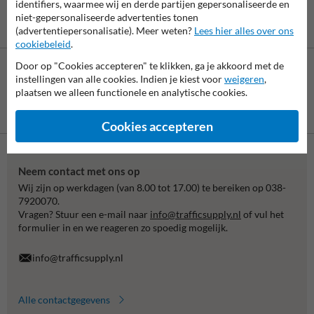
identifiers, waarmee wij en derde partijen gepersonaliseerde en
niet-gepersonaliseerde advertenties tonen
(advertentiepersonalisatie). Meer weten?
Lees hier alles over ons
cookiebeleid
.
Door op "Cookies accepteren" te klikken, ga je akkoord met de
instellingen van alle cookies. Indien je kiest voor
weigeren
,
plaatsen we alleen functionele en analytische cookies.
Betaling achteraf
is mogelijk
Cookies accepteren
Neem contact met ons op
Wij zijn op werkdagen (van 8.00 tot 17.00) te bereiken op 038-
7920070.
Vragen? Stuur een e-mail naar
info@trafficsupply.nl
of vul het
formulier in en we reageren zo spoedig mogelijk.
info@trafficsupply.nl
Alle contactgegevens