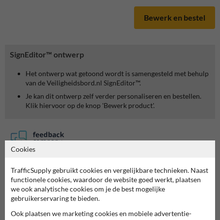
Bewerk en bestel
SignEditor™ ontwerp
Het ontwerp wat getoond wordt is samengesteld met behulp
van de Veiligheidsbord.nl SignEditor™.
Je kan dit ontwerp zelf verder personaliseren en bestellen.
Klik hiervoor op de knop 'Bewerk product'.
Cookies
7061
reviews
TrafficSupply gebruikt cookies en vergelijkbare technieken. Naast
Rating
9.4
functionele cookies, waardoor de website goed werkt, plaatsen
we ook analytische cookies om je de best mogelijke
gebruikerservaring te bieden.
Ook plaatsen we marketing cookies en mobiele advertentie-