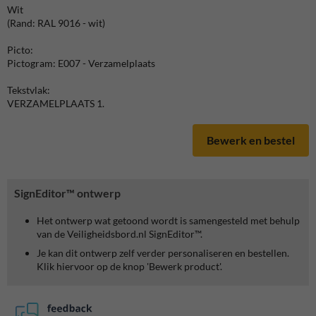
Wit
(Rand: RAL 9016 - wit)
Picto:
Pictogram: E007 - Verzamelplaats
Tekstvlak:
VERZAMELPLAATS 1.
Bewerk en bestel
SignEditor™ ontwerp
Het ontwerp wat getoond wordt is samengesteld met behulp
van de Veiligheidsbord.nl SignEditor™.
Je kan dit ontwerp zelf verder personaliseren en bestellen.
Klik hiervoor op de knop 'Bewerk product'.