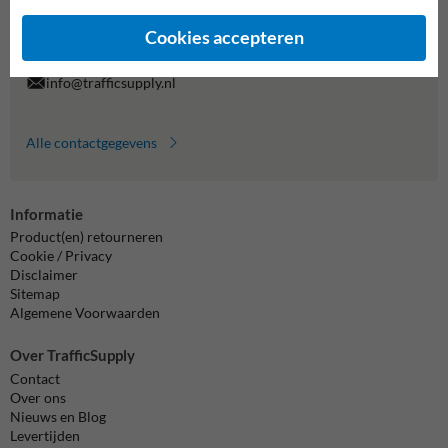
7920070.
Vragen? Stuur een e-mail naar
info@trafficsupply.nl
of vul het
Cookies accepteren
formulier in en we reageren zo spoedig mogelijk.
info@trafficsupply.nl
Alle contactgegevens
Informatie
Product(en) retourneren
Cookie / Privacy
Disclaimer
Sitemap
Algemene Voorwaarden
Over TrafficSupply
Contact
Over ons
Nieuws en Blog
Levertijden