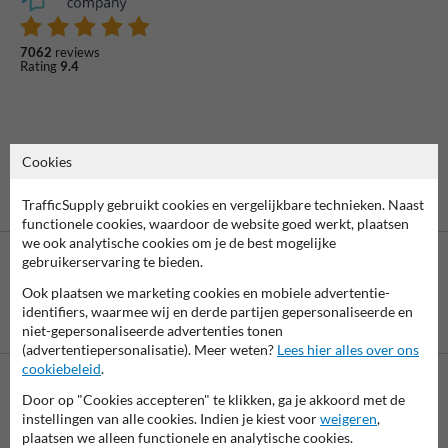
7062
reviews
Rating
9.4
Cookies
TrafficSupply gebruikt cookies en vergelijkbare technieken. Naast
functionele cookies, waardoor de website goed werkt, plaatsen
we ook analytische cookies om je de best mogelijke
gebruikerservaring te bieden.
Ook plaatsen we marketing cookies en mobiele advertentie-
identifiers, waarmee wij en derde partijen gepersonaliseerde en
Betaling achteraf
niet-gepersonaliseerde advertenties tonen
is mogelijk
(advertentiepersonalisatie). Meer weten?
Lees hier alles over ons
cookiebeleid
.
Door op "Cookies accepteren" te klikken, ga je akkoord met de
Neem contact met ons op
instellingen van alle cookies. Indien je kiest voor
weigeren
,
Wij zijn op werkdagen (van 8.00 tot 17.00) te bereiken op 038-
plaatsen we alleen functionele en analytische cookies.