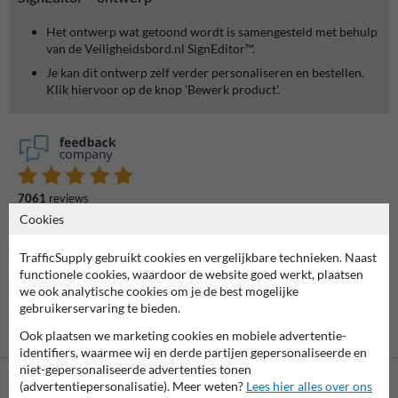
Het ontwerp wat getoond wordt is samengesteld met behulp
van de Veiligheidsbord.nl SignEditor™.
Je kan dit ontwerp zelf verder personaliseren en bestellen.
Klik hiervoor op de knop 'Bewerk product'.
7061
reviews
Rating
9.4
Cookies
TrafficSupply gebruikt cookies en vergelijkbare technieken. Naast
functionele cookies, waardoor de website goed werkt, plaatsen
we ook analytische cookies om je de best mogelijke
gebruikerservaring te bieden.
Ook plaatsen we marketing cookies en mobiele advertentie-
identifiers, waarmee wij en derde partijen gepersonaliseerde en
niet-gepersonaliseerde advertenties tonen
(advertentiepersonalisatie). Meer weten?
Lees hier alles over ons