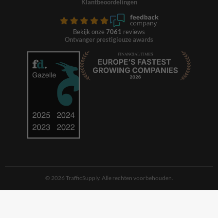
Klantbeoordelingen
Bekijk onze
7061
reviews
Ontvanger prestigieuze awards
© 2026 TrafficSupply. Alle rechten voorbehouden.