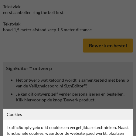
Tekstvlak:
eerst aanbellen ring the bell first
Tekstvlak:
houd 1,5 meter afstand keep 1,5 meter distance.
Bewerk en bestel
SignEditor™ ontwerp
Het ontwerp wat getoond wordt is samengesteld met behulp
van de Veiligheidsbord.nl SignEditor™.
Je kan dit ontwerp zelf verder personaliseren en bestellen.
Klik hiervoor op de knop 'Bewerk product'.
Cookies
TrafficSupply gebruikt cookies en vergelijkbare technieken. Naast
functionele cookies, waardoor de website goed werkt, plaatsen