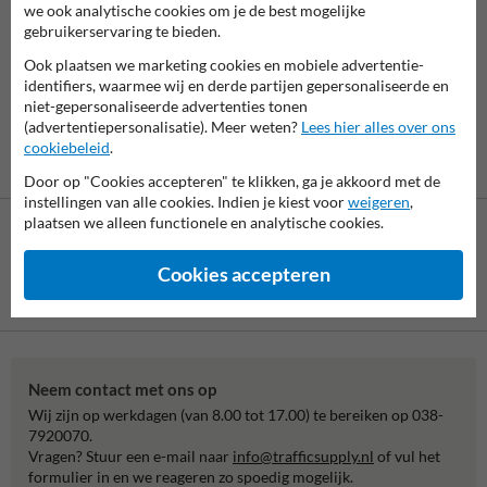
7061
reviews
we ook analytische cookies om je de best mogelijke
Rating
9.4
gebruikerservaring te bieden.
Ook plaatsen we marketing cookies en mobiele advertentie-
identifiers, waarmee wij en derde partijen gepersonaliseerde en
niet-gepersonaliseerde advertenties tonen
(advertentiepersonalisatie). Meer weten?
Lees hier alles over ons
cookiebeleid
.
Door op "Cookies accepteren" te klikken, ga je akkoord met de
instellingen van alle cookies. Indien je kiest voor
weigeren
,
plaatsen we alleen functionele en analytische cookies.
Cookies accepteren
Betaling achteraf
is mogelijk
Neem contact met ons op
Wij zijn op werkdagen (van 8.00 tot 17.00) te bereiken op 038-
7920070.
Vragen? Stuur een e-mail naar
info@trafficsupply.nl
of vul het
formulier in en we reageren zo spoedig mogelijk.