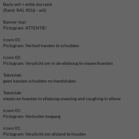
Basis-wit = witte dorrand
(Rand: RAL 9016 - wit)
Banner-top:
Pictogram: ATTENTIE!
icoon 01:
Pictogram: Verbod handen te schudden
icoon 02:
Pictogram: Verplicht om in de elleboog te niezen/hoesten
Tekstvlak:
geen handen schudden no handshakes
Tekstvlak:
niezen en hoesten in elleboog sneezing and coughing in elbow
icoon 01:
Pictogram: Verboden toegang
icoon 01:
Pictogram: Verplicht om afstand te houden