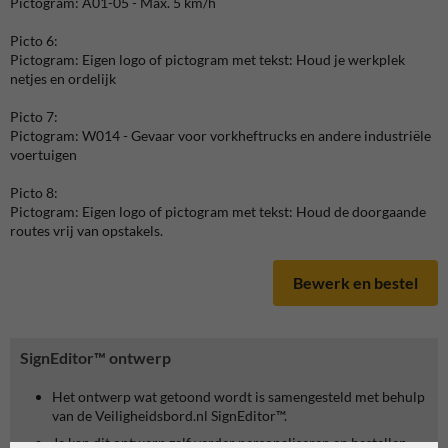
Pictogram: A01-05 - Max. 5 km/h
Picto 6:
Pictogram: Eigen logo of pictogram met tekst: Houd je werkplek
netjes en ordelijk
Picto 7:
Pictogram: W014 - Gevaar voor vorkheftrucks en andere industriële
voertuigen
Picto 8:
Pictogram: Eigen logo of pictogram met tekst: Houd de doorgaande
routes vrij van opstakels.
Bewerk en bestel
SignEditor™ ontwerp
Het ontwerp wat getoond wordt is samengesteld met behulp
van de Veiligheidsbord.nl SignEditor™.
Je kan dit ontwerp zelf verder personaliseren en bestellen.