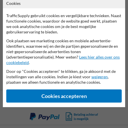
Cookies
Klik hiervoor op de knop 'Bewerk product'.
TrafficSupply gebruikt cookies en vergelijkbare technieken. Naast
functionele cookies, waardoor de website goed werkt, plaatsen
we ook analytische cookies om je de best mogelijke
gebruikerservaring te bieden.
7061
reviews
Ook plaatsen we marketing cookies en mobiele advertentie-
Rating
9.4
identifiers, waarmee wij en derde partijen gepersonaliseerde en
niet-gepersonaliseerde advertenties tonen
(advertentiepersonalisatie). Meer weten?
Lees hier alles over ons
cookiebeleid
.
Door op "Cookies accepteren" te klikken, ga je akkoord met de
instellingen van alle cookies. Indien je kiest voor
weigeren
,
plaatsen we alleen functionele en analytische cookies.
Cookies accepteren
Betaling achteraf
is mogelijk