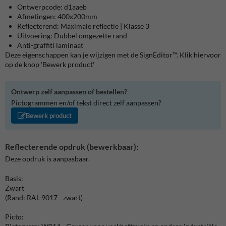
Ontwerpcode: d1aaeb
Afmetingen: 400x200mm
Reflecterend: Maximale reflectie | Klasse 3
Uitvoering: Dubbel omgezette rand
Anti-graffiti laminaat
Deze eigenschappen kan je wijzigen met de SignEditor™. Klik hiervoor
op de knop 'Bewerk product'
Ontwerp zelf aanpassen of bestellen?
Pictogrammen en/of tekst direct zelf aanpassen?
Bewerk product
Reflecterende opdruk (bewerkbaar):
Deze opdruk is aanpasbaar.
Basis:
Zwart
(Rand: RAL 9017 - zwart)
Picto: