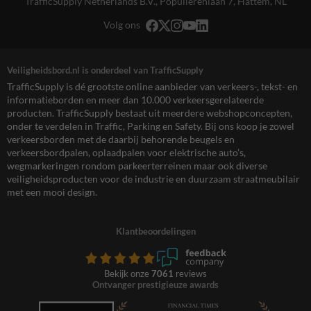
TrafficSupply Netherlands B.V.,
Populierenlaan 7
,
Hattem, NL
Volg ons
Veiligheidsbord.nl is onderdeel van TrafficSupply
TrafficSupply is dé grootste online aanbieder van verkeers-, tekst- en
informatieborden en meer dan 10.000 verkeersgerelateerde
producten. TrafficSupply bestaat uit meerdere webshopconcepten,
onder te verdelen in Traffic, Parking en Safety. Bij ons koop je zowel
verkeersborden met de daarbij behorende beugels en
verkeersbordpalen, oplaadpalen voor elektrische auto’s,
wegmarkeringen rondom parkeerterreinen maar ook diverse
veiligheidsproducten voor de industrie en duurzaam straatmeubilair
met een mooi design.
Klantbeoordelingen
Bekijk onze
7061
reviews
Ontvanger prestigieuze awards