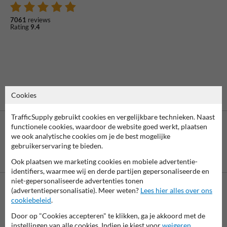
7061
reviews
Rating
9.4
Cookies
TrafficSupply gebruikt cookies en vergelijkbare technieken. Naast
functionele cookies, waardoor de website goed werkt, plaatsen
we ook analytische cookies om je de best mogelijke
gebruikerservaring te bieden.
Betaling achteraf
Ook plaatsen we marketing cookies en mobiele advertentie-
is mogelijk
identifiers, waarmee wij en derde partijen gepersonaliseerde en
niet-gepersonaliseerde advertenties tonen
(advertentiepersonalisatie). Meer weten?
Lees hier alles over ons
Neem contact op met onze productspecialist Igor!
cookiebeleid
.
We zijn vandaag tot 17.00 telefonisch bereikbaar voor
Door op "Cookies accepteren" te klikken, ga je akkoord met de
al je vragen over onze producten en diensten.
instellingen van alle cookies. Indien je kiest voor
weigeren
,