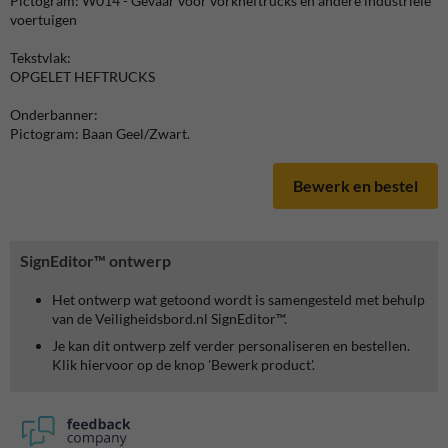
Pictogram: W014 - Gevaar voor vorkheftrucks en andere industriële
voertuigen
Tekstvlak:
OPGELET HEFTRUCKS
Onderbanner:
Pictogram: Baan Geel/Zwart.
Bewerk en bestel
SignEditor™ ontwerp
Het ontwerp wat getoond wordt is samengesteld met behulp
van de Veiligheidsbord.nl SignEditor™.
Je kan dit ontwerp zelf verder personaliseren en bestellen.
Klik hiervoor op de knop 'Bewerk product'.