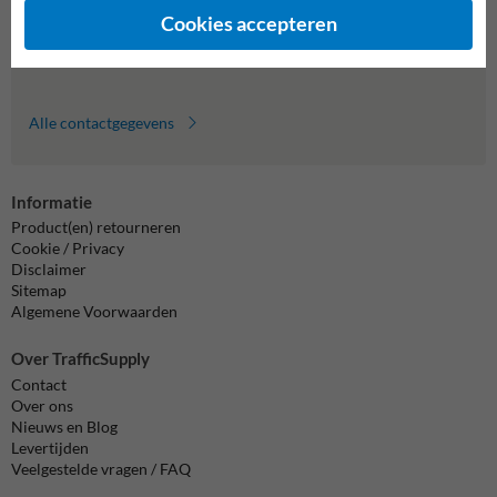
formulier in en we reageren zo spoedig mogelijk.
Cookies accepteren
info@trafficsupply.nl
Alle contactgegevens
Informatie
Product(en) retourneren
Cookie / Privacy
Disclaimer
Sitemap
Algemene Voorwaarden
Over TrafficSupply
Contact
Over ons
Nieuws en Blog
Levertijden
Veelgestelde vragen / FAQ