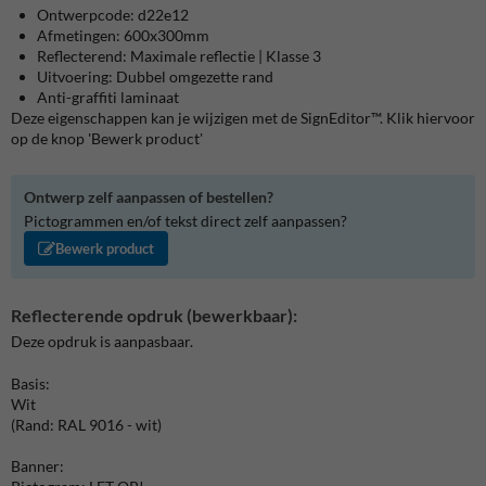
Ontwerpcode: d22e12
Afmetingen: 600x300mm
Reflecterend: Maximale reflectie | Klasse 3
Uitvoering: Dubbel omgezette rand
Anti-graffiti laminaat
Deze eigenschappen kan je wijzigen met de SignEditor™. Klik hiervoor
op de knop 'Bewerk product'
Ontwerp zelf aanpassen of bestellen?
Pictogrammen en/of tekst direct zelf aanpassen?
Bewerk product
Reflecterende opdruk (bewerkbaar):
Deze opdruk is aanpasbaar.
Basis:
Wit
(Rand: RAL 9016 - wit)
Banner: