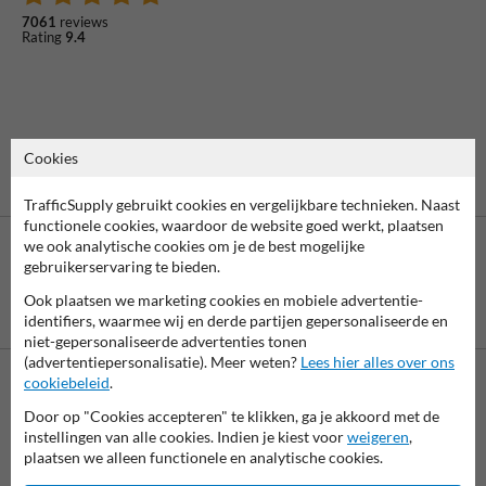
7061
reviews
Rating
9.4
Cookies
TrafficSupply gebruikt cookies en vergelijkbare technieken. Naast
functionele cookies, waardoor de website goed werkt, plaatsen
we ook analytische cookies om je de best mogelijke
gebruikerservaring te bieden.
Ook plaatsen we marketing cookies en mobiele advertentie-
Betaling achteraf
identifiers, waarmee wij en derde partijen gepersonaliseerde en
is mogelijk
niet-gepersonaliseerde advertenties tonen
(advertentiepersonalisatie). Meer weten?
Lees hier alles over ons
cookiebeleid
.
Neem contact met ons op
Door op "Cookies accepteren" te klikken, ga je akkoord met de
Wij zijn op werkdagen (van 8.00 tot 17.00) te bereiken op 038-
instellingen van alle cookies. Indien je kiest voor
weigeren
,
7920070.
plaatsen we alleen functionele en analytische cookies.
Vragen? Stuur een e-mail naar
info@trafficsupply.nl
of vul het