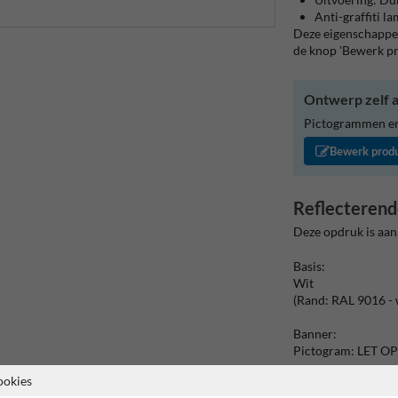
Anti-graffiti l
Deze eigenschappen
de knop 'Bewerk p
Ontwerp zelf a
Pictogrammen en/
Bewerk prod
Reflecterend
Deze opdruk is aan
Basis:
Wit
(Rand: RAL 9016 - 
Banner:
Pictogram: LET OP
ookies
Picto: