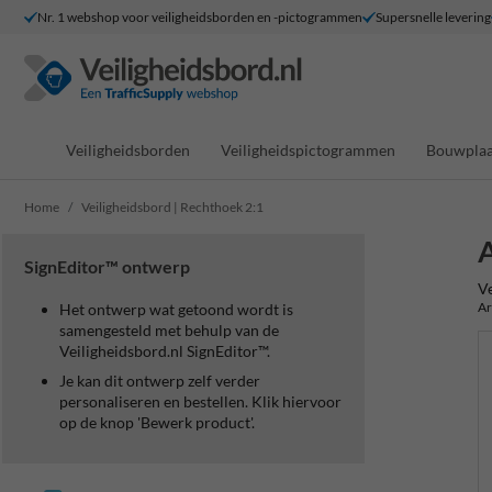
Nr. 1 webshop voor veiligheidsborden en -pictogrammen
Supersnelle levering
Veiligheidsborden
Veiligheidspictogrammen
Bouwplaa
Home
Veiligheidsbord | Rechthoek 2:1
A
SignEditor™ ontwerp
Ve
Ar
Het ontwerp wat getoond wordt is
samengesteld met behulp van de
Veiligheidsbord.nl SignEditor™.
Je kan dit ontwerp zelf verder
personaliseren en bestellen. Klik hiervoor
op de knop 'Bewerk product'.