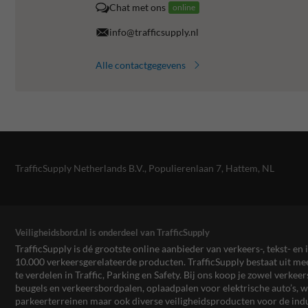
Chat met ons
online
info@trafficsupply.nl
Alle contactgegevens
TrafficSupply Netherlands B.V.,
Populierenlaan 7
,
Hattem, NL
Veiligheidsbord.nl is onderdeel van TrafficSupply
TrafficSupply is dé grootste online aanbieder van verkeers-, tekst- 
10.000 verkeersgerelateerde producten. TrafficSupply bestaat uit 
te verdelen in Traffic, Parking en Safety. Bij ons koop je zowel verk
beugels en verkeersbordpalen, oplaadpalen voor elektrische auto’s
parkeerterreinen maar ook diverse veiligheidsproducten voor de ind