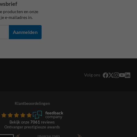
wsbrief
ze producten en onze
je e-mailadres in.
Aanmelden
Volg ons
Klantbeoordelingen
Bekijk onze
7061
reviews
Ontvanger prestigieuze awards