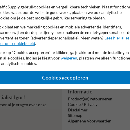
Pictogram: J37 - P
afficSupply gebruikt cookies en vergelijkbare technieken. Naast function
Tekstvlak:
okies, waardoor de website goed werkt, plaatsen we ook analytische
Je nadert Zilverme
okies om je de best mogelijke gebruikerservaring te bieden.
k plaatsen we marketing cookies en mobiele advertentie-identifiers,
armee wij en derde partijen gepersonaliseerde en niet-gepersonaliseerd
vertenties tonen (advertentiepersonalisatie). Meer weten?
Lees hier alles
er ons cookiebeleid
.
or op "Cookies accepteren" te klikken, ga je akkoord met de instellingen
n alle cookies. Indien je kiest voor
weigeren
, plaatsen we alleen functione
Beta
 analytische cookies.
is m
Cookies accepteren
Informatie
alist Igor!
Product(en) retourneren
Cookie / Privacy
oor al je vragen over onze
Disclaimer
Sitemap
Algemene Voorwaarden