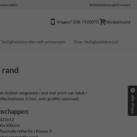
e voorraden
Bestelstatus
Login
Contact
Vragen? 038-7920070
Winkelmand
Veiligheidsborden zelf ontwerpen
Over Veiligheidsbord.nl
 rand
 dubbel omgezette rand met print van tekst /
alle shops
ectieklasse 3 (incl. anti-graffiti laminaat).
nschappen:
 d22e12
600x300mm
aximale reflectie | Klasse 3
bbel omgezette rand