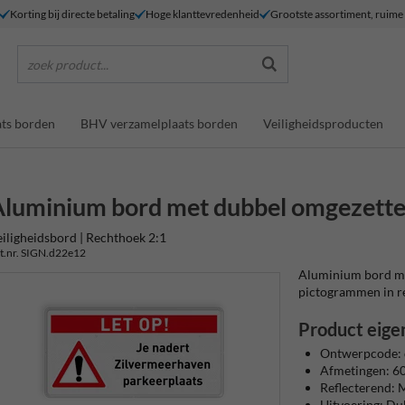
Korting bij directe betaling
Hoge klanttevredenheid
Grootste assortiment, ruim
zoek product...
ts borden
BHV verzamelplaats borden
Veiligheidsproducten
luminium bord met dubbel omgezette
iligheidsbord | Rechthoek 2:1
t.nr. SIGN.d22e12
Aluminium bord met
pictogrammen in refl
Product eige
Ontwerpcode:
Afmetingen: 
Reflecterend: M
Uitvoering: Du