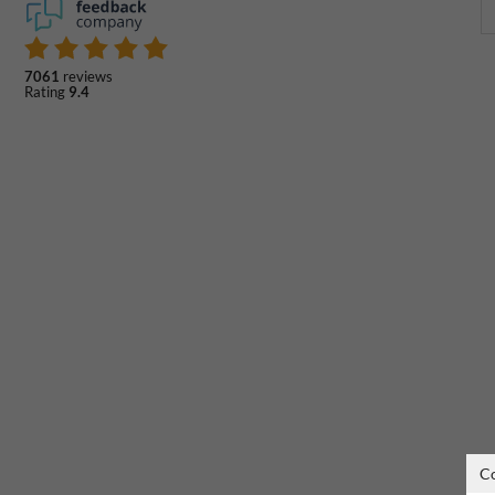
7061
reviews
Rating
9.4
C