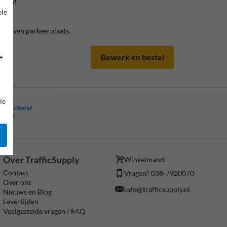
as op!
ele
erhaven parkeerplaats.
Bewerk en bestel
e
le
ling achteraf
ogelijk
Over TrafficSupply
Winkelmand
Contact
Vragen? 038-7920070
Over ons
info@trafficsupply.nl
Nieuws en Blog
Levertijden
Veelgestelde vragen / FAQ