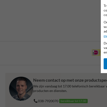
Tr
co
co
Oo
wa
ad
ov
Do
va
en
Neem contact op met onze productspeci
We zijn vandaag tot 17.00 telefonisch bereikbaar v
producten en diensten.
038-7920070
bereikbaar tot 17.00