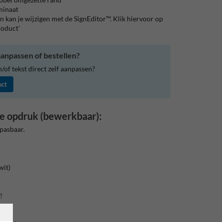
aminaat
 kan je wijzigen met de SignEditor™. Klik hiervoor op
roduct'
anpassen of bestellen?
of tekst direct zelf aanpassen?
uct
e opdruk (bewerkbaar):
pasbaar.
wit)
!