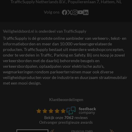
TrafficSupply Netherlands B.V.,
Populierenlaan 7
,
Hattem, NL
Volg ons
Veiligheidsbord.nl is onderdeel van TrafficSupply
TrafficSupply is dé grootste online aanbieder van verkeers-, tekst- en
informatieborden en meer dan 10.000 verkeersgerelateerde
producten. TrafficSupply bestaat uit meerdere webshopconcepten,
onder te verdelen in Traffic, Parking en Safety. Bij ons koop je zowel
verkeersborden met de daarbij behorende beugels en
verkeersbordpalen, oplaadpalen voor elektrische auto’s,
wegmarkeringen rondom parkeerterreinen maar ook diverse
veiligheidsproducten voor de industrie en duurzaam straatmeubilair
met een mooi design.
Klantbeoordelingen
Bekijk onze
7062
reviews
Ontvanger prestigieuze awards