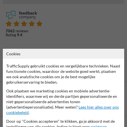
7062
reviews
Rating
9.4
Cookies
TrafficSupply gebruikt cookies en vergelijkbare technieken. Naast
functionele cookies, waardoor de website goed werkt, plaatsen
we ook analytische cookies om je de best mogelijke
gebruikerservaring te bieden.
Ook plaatsen we marketing cookies en mobiele advertentie-
identifiers, waarmee wij en derde partijen gepersonaliseerde en
niet-gepersonaliseerde advertenties tonen
Betaling achteraf
(advertentiepersonalisatie). Meer weten?
Lees hier alles over ons
is mogelijk
cookiebeleid
.
Door op "Cookies accepteren" te klikken, ga je akkoord met de
instellingen van alle cookies. Indien je kiest voor
weigeren
,