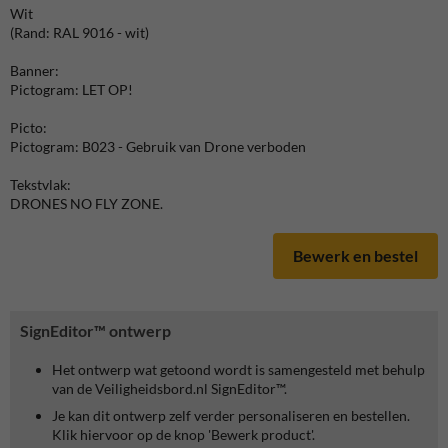
Wit
(Rand: RAL 9016 - wit)
Banner:
Pictogram: LET OP!
Picto:
Pictogram: B023 - Gebruik van Drone verboden
Tekstvlak:
DRONES NO FLY ZONE.
Bewerk en bestel
SignEditor™ ontwerp
Het ontwerp wat getoond wordt is samengesteld met behulp
van de Veiligheidsbord.nl SignEditor™.
Je kan dit ontwerp zelf verder personaliseren en bestellen.
Klik hiervoor op de knop 'Bewerk product'.