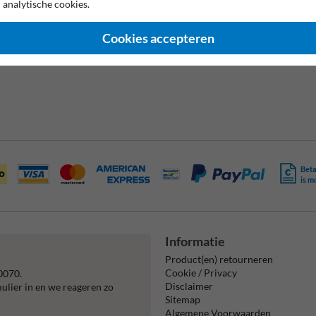
 analytische cookies.
Pictogram: M024 - 
5e regel (laag):
Cookies accepteren
Pictogram: Eigen t
zich melden loods 
Beta
is m
Informatie
Product(en) retourneren
Cookie / Privacy
0070.
Disclaimer
mulier in en we reageren zo
Sitemap
Algemene Voorwaarden