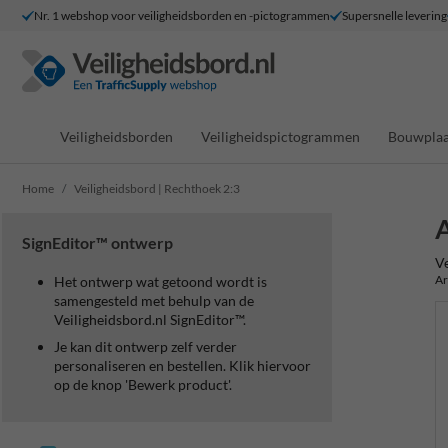
Nr. 1 webshop voor veiligheidsborden en -pictogrammen
Supersnelle levering
Veiligheidsborden
Veiligheidspictogrammen
Bouwplaa
Home
Veiligheidsbord | Rechthoek 2:3
A
SignEditor™ ontwerp
Ve
Ar
Het ontwerp wat getoond wordt is
samengesteld met behulp van de
Veiligheidsbord.nl SignEditor™.
Je kan dit ontwerp zelf verder
personaliseren en bestellen. Klik hiervoor
op de knop 'Bewerk product'.