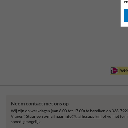
en
Neem contact met ons op
Wij zijn op werkdagen (van 8.00 tot 17.00) te bereiken op 038-792
Vragen? Stuur een e-mail naar
info@trafficsupply.nl
of vul het for
spoedig mogelijk.