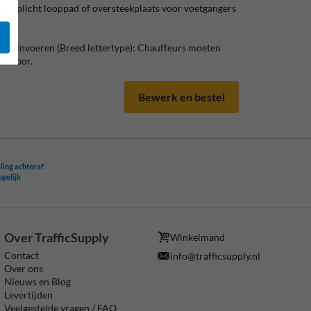
Verplicht looppad of oversteekplaats voor voetgangers
ekst invoeren (Breed lettertype): Chauffeurs moeten
kantoor.
Bewerk en bestel
ling achteraf
ogelijk
Over TrafficSupply
Winkelmand
Contact
info@trafficsupply.nl
Over ons
Nieuws en Blog
Levertijden
Veelgestelde vragen / FAQ