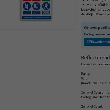
Anti-graffiti l
Deze eigenschappen
de knop 'Bewerk p
Ontwerp zelf a
Pictogrammen en/
Bewerk prod
Reflecterend
Deze opdruk is aan
Basis:
Wit
(Rand: RAL 9016 - 
1e regel (laag of ho
Pictogram: Banner
2e regel (laag):