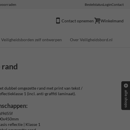
e voorraden
Bestelstatus
Login
Contact
Contact opnemen
Winkelmand
Veiligheidsborden zelf ontwerpen
Over Veiligheidsbord.nl
 rand
 dubbel omgezette rand met print van tekst /
alle shops
ectieklasse 1 (incl. anti-graffiti laminaat).
nschappen:
 d9d55f
300x450mm
sis reflectie | Klasse 1
bbel omgezette rand