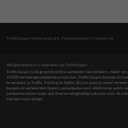
TrafficSupply Netherlands B.V.,
Populierenlaan 7
,
Hattem, NL
Veiligheidsbord.nl is onderdeel van TrafficSupply
TrafficSupply is dé grootste online aanbieder van verkeers-, tekst- 
10.000 verkeersgerelateerde producten. TrafficSupply bestaat uit 
te verdelen in Traffic, Parking en Safety. Bij ons koop je zowel verk
beugels en verkeersbordpalen, oplaadpalen voor elektrische auto’s
parkeerterreinen maar ook diverse veiligheidsproducten voor de ind
met een mooi design.