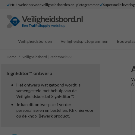
Nr. 1 webshop voor veiligheidsborden en -pictogrammen
Supersnelle levering
Veiligheidsborden
Veiligheidspictogrammen
Bouwplaa
Home
Veiligheidsbord | Rechthoek 2:3
A
SignEditor™ ontwerp
Ve
Ar
Het ontwerp wat getoond wordt is
samengesteld met behulp van de
Veiligheidsbord.nl SignEditor™.
Je kan dit ontwerp zelf verder
personaliseren en bestellen. Klik hiervoor
op de knop 'Bewerk product'.