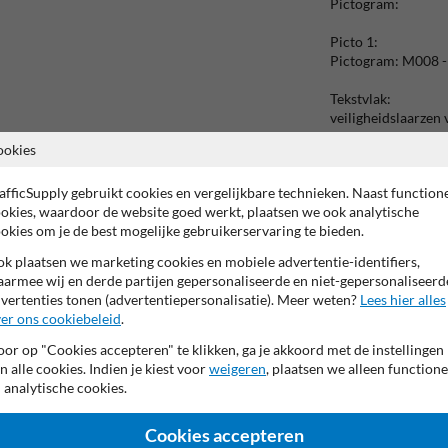
Pictogram:
Picto 1:
Pictogram: M008 - 
Tekstvlak:
veiligheidslaarzen 
ookies
Picto 2:
Pictogram: M004 -
afficSupply gebruikt cookies en vergelijkbare technieken. Naast function
okies, waardoor de website goed werkt, plaatsen we ook analytische
Tekstvlak:
okies om je de best mogelijke gebruikerservaring te bieden.
oogbescherming ve
k plaatsen we marketing cookies en mobiele advertentie-identifiers,
Picto 3:
armee wij en derde partijen gepersonaliseerde en niet-gepersonaliseerd
Pictogram: M015 - 
vertenties tonen (advertentiepersonalisatie). Meer weten?
Lees hier alles
er ons cookiebeleid
.
Tekstvlak:
veiligheidshesje ve
or op "Cookies accepteren" te klikken, ga je akkoord met de instellingen
n alle cookies. Indien je kiest voor
weigeren
, plaatsen we alleen functione
Sluitregel:
 analytische cookies.
Pictogram: Baan R
Cookies accepteren