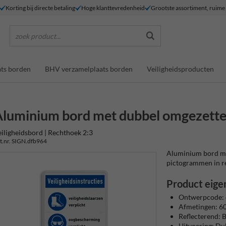
Korting bij directe betaling
Hoge klanttevredenheid
Grootste assortiment, ruim
zoek product...
ts borden
BHV verzamelplaats borden
Veiligheidsproducten
luminium bord met dubbel omgezette
iligheidsbord | Rechthoek 2:3
t.nr. SIGN.dfb964
Aluminium bord met
pictogrammen in refl
Product eige
Ontwerpcode:
Afmetingen: 
Reflecterend: Ba
Uitvoering: Du