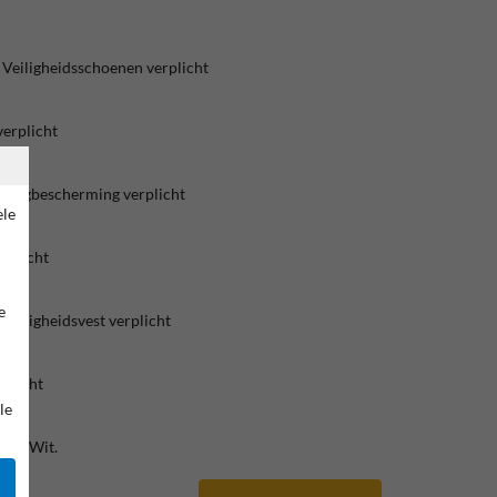
Veiligheidsschoenen verplicht
verplicht
 Oogbescherming verplicht
ele
rplicht
e
Veiligheidsvest verplicht
rplicht
le
ood/Wit.