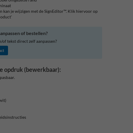
aminaat
 kan je wijzigen met de SignEditor™. Klik hiervoor op
roduct'
anpassen of bestellen?
of tekst direct zelf aanpassen?
uct
e opdruk (bewerkbaar):
pasbaar.
wit)
eidsinstructies