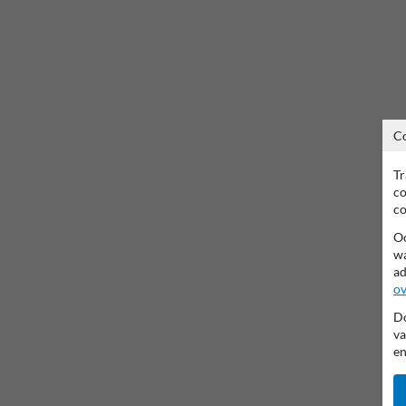
C
Tr
co
co
Oo
wa
ad
ov
Do
va
en