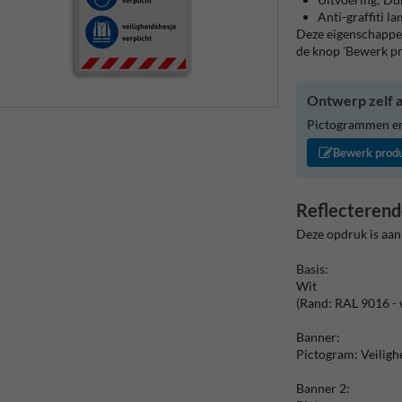
Anti-graffiti l
Deze eigenschappen
de knop 'Bewerk p
Ontwerp zelf a
Pictogrammen en/
Bewerk prod
Reflecterend
Deze opdruk is aan
Basis:
Wit
(Rand: RAL 9016 - 
Banner:
Pictogram: Veiligh
Banner 2: