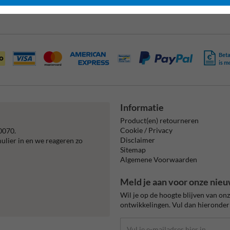
Beta
is m
Informatie
Product(en) retourneren
Cookie / Privacy
0070.
Disclaimer
mulier in en we reageren zo
Sitemap
Algemene Voorwaarden
Meld je aan voor onze nieu
Wil je op de hoogte blijven van on
ontwikkelingen. Vul dan hieronder 