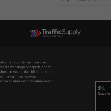
en informatieborden en meer dan
meerdere webshopconcepten, onder
eersborden met de daarbij behorende
, wegmarkeringen rondom
ustrie en duurzaam straatmeubilair