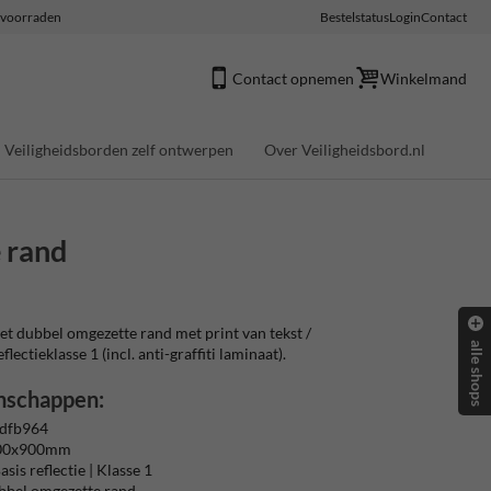
e voorraden
Bestelstatus
Login
Contact
Contact opnemen
Winkelmand
Veiligheidsborden zelf ontwerpen
Over Veiligheidsbord.nl
 rand
 dubbel omgezette rand met print van tekst /
alle shops
ectieklasse 1 (incl. anti-graffiti laminaat).
nschappen:
 dfb964
600x900mm
sis reflectie | Klasse 1
bbel omgezette rand