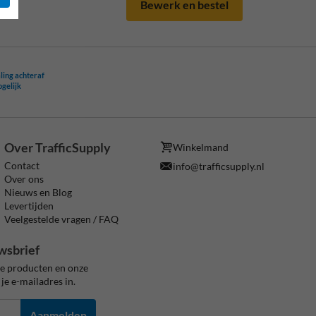
Bewerk en bestel
ling achteraf
ogelijk
Over TrafficSupply
Winkelmand
Contact
info@trafficsupply.nl
Over ons
Nieuws en Blog
Levertijden
Veelgestelde vragen / FAQ
wsbrief
ze producten en onze
je e-mailadres in.
Aanmelden