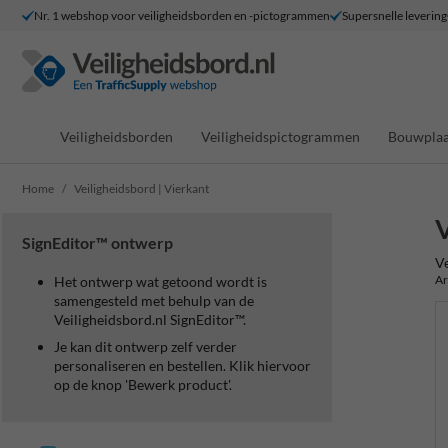
Nr. 1 webshop voor veiligheidsborden en -pictogrammen
Supersnelle levering
Veiligheidsborden
Veiligheidspictogrammen
Bouwplaa
Home
Veiligheidsbord | Vierkant
V
SignEditor™ ontwerp
Ve
Ar
Het ontwerp wat getoond wordt is
samengesteld met behulp van de
Veiligheidsbord.nl SignEditor™.
Je kan dit ontwerp zelf verder
personaliseren en bestellen. Klik hiervoor
op de knop 'Bewerk product'.