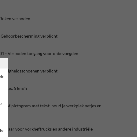
 Roken verboden
 Gehoorbescherming verplicht
01 - Verboden toegang voor onbevoegden
Veiligheidsschoenen verplicht
ele
 - Max. 5 km/h
e
ogo of pictogram met tekst: houd je werkplek netjes en
Gevaar voor vorkheftrucks en andere industriële
le