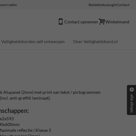
e voorraden
Bestelstatus
Login
Contact
Contact opnemen
Winkelmand
Veiligheidsborden zelf ontwerpen
Over Veiligheidsbord.nl
ak Alupanel (2mm) met print van tekst / pictogrammen
alle shops
(incl. anti-graffiti laminaat).
nschappen:
 e2a593
600x600mm
aximale reflectie | Klasse 3
akke uitvoering (2mm)