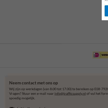
Neem contact met ons op
Wij zijn op werkdagen (van 8.00 tot 17.00) te bereiken op 038-792
Vragen? Stuur een e-mail naar
info@trafficsupply.nl
of vul het for
spoedig mogelijk.