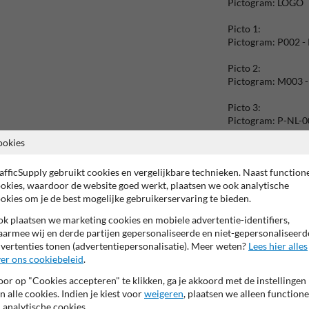
Pictogram: LOGO
Picto 1:
Pictogram: P002 -
Picto 2:
Pictogram: M003 -
Picto 3:
Pictogram: P-NL-0
ookies
Picto 4:
Pictogram: M008 - 
afficSupply gebruikt cookies en vergelijkbare technieken. Naast function
okies, waardoor de website goed werkt, plaatsen we ook analytische
Picto 5:
okies om je de best mogelijke gebruikerservaring te bieden.
Pictogram: A01-05
k plaatsen we marketing cookies en mobiele advertentie-identifiers,
Picto 6:
armee wij en derde partijen gepersonaliseerde en niet-gepersonaliseerd
Pictogram: Eigen l
vertenties tonen (advertentiepersonalisatie). Meer weten?
Lees hier alles
ordelijk
er ons cookiebeleid
.
Picto 7:
or op "Cookies accepteren" te klikken, ga je akkoord met de instellingen
Pictogram: W014 - 
n alle cookies. Indien je kiest voor
weigeren
, plaatsen we alleen functione
voertuigen
 analytische cookies.