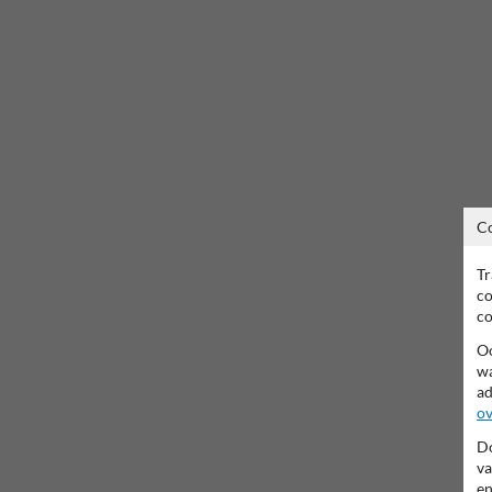
C
Tr
co
co
Oo
wa
ad
ov
Do
va
en