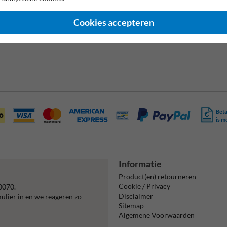
Picto 8:
Cookies accepteren
Pictogram: Eigen lo
opstakels.
Beta
is m
Informatie
Product(en) retourneren
Cookie / Privacy
0070.
Disclaimer
mulier in en we reageren zo
Sitemap
Algemene Voorwaarden