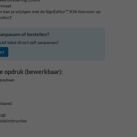
aminaat
 kan je wijzigen met de SignEditor™. Klik hiervoor op
roduct'
anpassen of bestellen?
of tekst direct zelf aanpassen?
uct
e opdruk (bewerkbaar):
pasbaar.
blauw)
og):
eidsinstructies