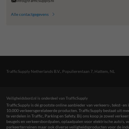
info@trafficsupply.nl
Alle contactgegevens
TrafficSupply Netherlands B.V.,
Populierenlaan 7
,
Hattem, NL
Veiligheidsbord.nl is onderdeel van TrafficSupply
TrafficSupply is dé grootste online aanbieder van verkeers-, tekst- 
10.000 verkeersgerelateerde producten. TrafficSupply bestaat uit 
te verdelen in Traffic, Parking en Safety. Bij ons koop je zowel verk
beugels en verkeersbordpalen, oplaadpalen voor elektrische auto’s
parkeerterreinen maar ook diverse veiligheidsproducten voor de ind