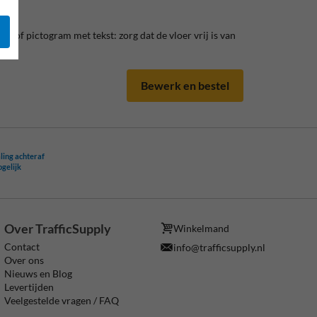
go of pictogram met tekst: zorg dat de vloer vrij is van
Bewerk en bestel
ling achteraf
ogelijk
Over TrafficSupply
Winkelmand
Contact
info@trafficsupply.nl
Over ons
Nieuws en Blog
Levertijden
Veelgestelde vragen / FAQ