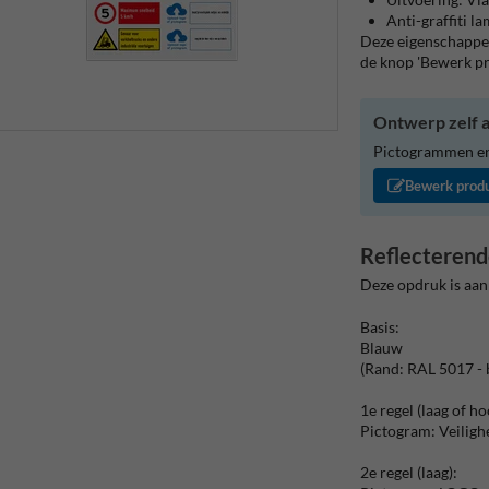
Anti-graffiti l
Deze eigenschappen
de knop 'Bewerk p
Ontwerp zelf a
Pictogrammen en/
Bewerk prod
Reflecterend
Deze opdruk is aan
Basis:
Blauw
(Rand: RAL 5017 - 
1e regel (laag of ho
Pictogram: Veiligh
2e regel (laag):