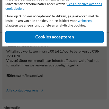
(advertentiepersonalisatie). Meer weten?
Lees hier alles over ons
cookiebeleid
.
Door op "Cookies accepteren" te klikken, ga je akkoord met de
instellingen van alle cookies. Indien je kiest voor
weigeren
,
Betaling achteraf
plaatsen we alleen functionele en analytische cookies.
is mogelijk
Cookies accepteren
Neem contact met ons op
Wij zijn op werkdagen (van 8.00 tot 17.00) te bereiken op 038-
7920070.
Vragen? Stuur een e-mail naar
info@trafficsupply.nl
of vul het
formulier in en we reageren zo spoedig mogelijk.
info@trafficsupply.nl
Alle contactgegevens
Informatie