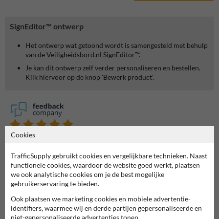
SignEditor™ ontwerp
Het ontwerp wat getoond wordt is samengesteld met behulp
van de Veiligheidsbord.nl SignEditor™.
Je kan dit ontwerp zelf verder personaliseren en bestellen.
Klik hiervoor op de knop 'Bewerk product'.
Cookies
7062
reviews
Rating
9.4
TrafficSupply gebruikt cookies en vergelijkbare technieken. Naast
functionele cookies, waardoor de website goed werkt, plaatsen
we ook analytische cookies om je de best mogelijke
gebruikerservaring te bieden.
Ook plaatsen we marketing cookies en mobiele advertentie-
identifiers, waarmee wij en derde partijen gepersonaliseerde en
niet-gepersonaliseerde advertenties tonen