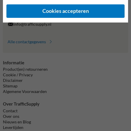
7920070.
Vragen? Stuur een e-mail naar
info@trafficsupply.nl
of vul het
Cookies accepteren
formulier in en we reageren zo spoedig mogelijk.
info@trafficsupply.nl
Alle contactgegevens
Informatie
Product(en) retourneren
Cookie / Privacy
Disclaimer
Sitemap
Algemene Voorwaarden
Over TrafficSupply
Contact
Over ons
Nieuws en Blog
Levertijden