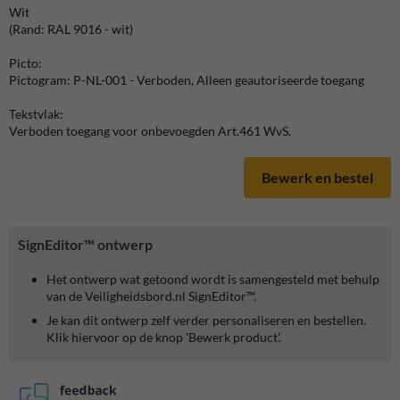
Wit
(Rand: RAL 9016 - wit)
Picto:
Pictogram: P-NL-001 - Verboden, Alleen geautoriseerde toegang
Tekstvlak:
Verboden toegang voor onbevoegden Art.461 WvS.
Bewerk en bestel
SignEditor™ ontwerp
Het ontwerp wat getoond wordt is samengesteld met behulp
van de Veiligheidsbord.nl SignEditor™.
Je kan dit ontwerp zelf verder personaliseren en bestellen.
Klik hiervoor op de knop 'Bewerk product'.