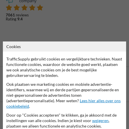
7061
reviews
Rating
9.4
Cookies
TrafficSupply gebruikt cookies en vergelijkbare technieken. Naast
functionele cookies, waardoor de website goed werkt, plaatsen
we ook analytische cookies om je de best mogelijke
gebruikerservaring te bieden.
Ook plaatsen we marketing cookies en mobiele advertentie-
identifiers, waarmee wij en derde partijen gepersonaliseerde en
Betaling achteraf
niet-gepersonaliseerde advertenties tonen
is mogelijk
(advertentiepersonalisatie). Meer weten?
Lees hier alles over ons
cookiebeleid
.
Door op "Cookies accepteren" te klikken, ga je akkoord met de
Neem contact met ons op
instellingen van alle cookies. Indien je kiest voor
weigeren
,
Wij zijn op werkdagen (van 8.00 tot 17.00) te bereiken op 038-
plaatsen we alleen functionele en analytische cookies.