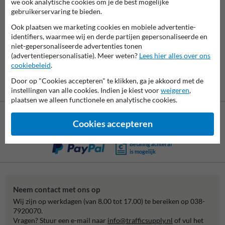
we ook analytische cookies om je de best mogelijke
gebruikerservaring te bieden.
7062
reviews
Rating
9.4
Ook plaatsen we marketing cookies en mobiele advertentie-
identifiers, waarmee wij en derde partijen gepersonaliseerde en
niet-gepersonaliseerde advertenties tonen
(advertentiepersonalisatie). Meer weten?
Lees hier alles over ons
cookiebeleid
.
Door op "Cookies accepteren" te klikken, ga je akkoord met de
instellingen van alle cookies. Indien je kiest voor
weigeren
,
plaatsen we alleen functionele en analytische cookies.
Cookies accepteren
Betaling achteraf
is mogelijk
Neem contact met ons op
Wij zijn op werkdagen (van 8.00 tot 17.00) te bereiken op 038-
7920070.
Vragen? Stuur een e-mail naar
info@trafficsupply.nl
of vul het