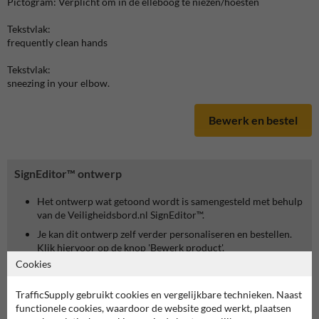
Pictogram: Verplicht om in de elleboog te niezen/hoesten
Tekstvlak:
frequently clean hands
Tekstvlak:
sneezing in your elbow.
Bewerk en bestel
SignEditor™ ontwerp
Het ontwerp wat getoond wordt is samengesteld met behulp
van de Veiligheidsbord.nl SignEditor™.
Je kan dit ontwerp zelf verder personaliseren en bestellen.
Klik hiervoor op de knop 'Bewerk product'.
Cookies
TrafficSupply gebruikt cookies en vergelijkbare technieken. Naast
functionele cookies, waardoor de website goed werkt, plaatsen