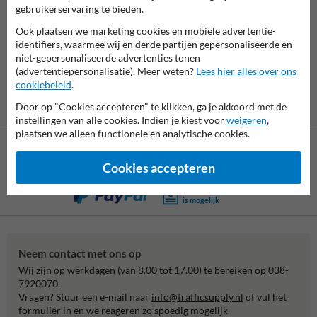
7061
reviews
gebruikerservaring te bieden.
Rating
9.4
Ook plaatsen we marketing cookies en mobiele advertentie-
identifiers, waarmee wij en derde partijen gepersonaliseerde en
niet-gepersonaliseerde advertenties tonen
(advertentiepersonalisatie). Meer weten?
Lees hier alles over ons
cookiebeleid
.
Door op "Cookies accepteren" te klikken, ga je akkoord met de
instellingen van alle cookies. Indien je kiest voor
weigeren
,
plaatsen we alleen functionele en analytische cookies.
Cookies accepteren
Betaling achteraf
is mogelijk
Neem contact met ons op
Wij zijn op werkdagen (van 8.00 tot 17.00) te bereiken op 038-
7920070.
Vragen? Stuur een e-mail naar
info@trafficsupply.nl
of vul het
formulier in en we reageren zo spoedig mogelijk.