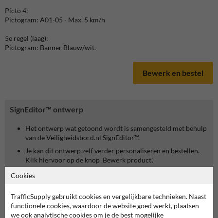
Picto 4:
Pictogram: A01-05 - Max. 5 km/h
5e regel (laag):
Pictogram: Banner Blauw/wit.
Bewerk en bestel
SignEditor™ ontwerp
Het ontwerp wat getoond wordt is samengesteld met behulp
van de Veiligheidsbord.nl SignEditor™.
Je kan dit ontwerp zelf verder personaliseren en bestellen.
Klik hiervoor op de knop 'Bewerk product'.
Cookies
TrafficSupply gebruikt cookies en vergelijkbare technieken. Naast
functionele cookies, waardoor de website goed werkt, plaatsen
we ook analytische cookies om je de best mogelijke