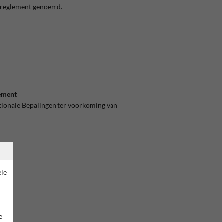
gsreglement genoemd.
lement
tionale Bepalingen ter voorkoming van
ele
e