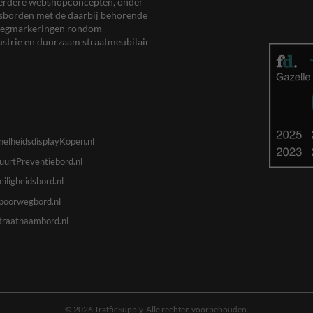
meerdere webshopconcepten, onder
eersborden met de daarbij behorende
, wegmarkeringen rondom
ustrie en duurzaam straatmeubilair
nelheidsdisplayKopen.nl
uurtPreventiebord.nl
eiligheidsbord.nl
poorwegbord.nl
traatnaambord.nl
© 2026 TrafficSupply. Alle rechten voorbehouden.