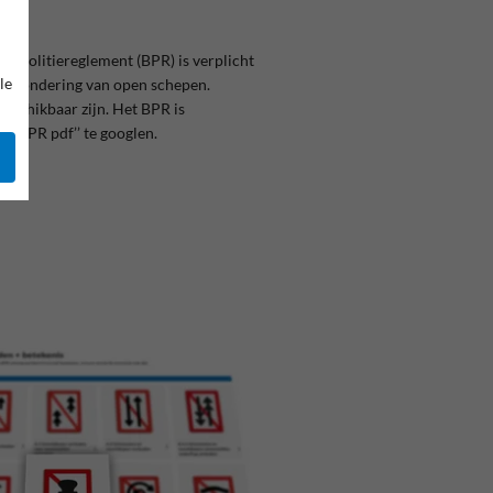
artpolitiereglement (BPR) is verplicht
le
 uitzondering van open schepen.
beschikbaar zijn. Het BPR is
r ‘’BPR pdf’’ te googlen.