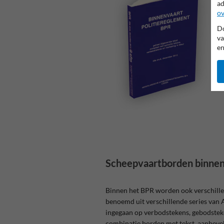
ad
ov
Do
va
en
Scheepvaartborden binne
Binnen het BPR worden ook verschill
benoemd uit verschillende series van 
ingegaan op verbodstekens, gebodstek
combinatie borden met tekst, aanbevel