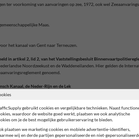
ngen ter voorkoming van aanvaringen op zee, 1972, ook wel Zeeaanvarin
 gemeenschappelijke Maas.
voor het kanaal van Gent naar Terneuzen.
ld in artikel 2, lid 2, van het Vaststellingsbesluit Binnenvaartpolitiereg
 Nederlandse Noordzeekust en de Waddeneilanden. Hier gelden de Interna
eeaanvaringsreglement genoemd.
nsch Kanaal, de Neder-Rijn en de Lek
nt.
ookies
afficSupply gebruikt cookies en vergelijkbare technieken. Naast function
okies, waardoor de website goed werkt, plaatsen we ook analytische
okies om je de best mogelijke gebruikerservaring te bieden.
k plaatsen we marketing cookies en mobiele advertentie-identifiers,
armee wij en derde partijen gepersonaliseerde en niet-gepersonaliseerd