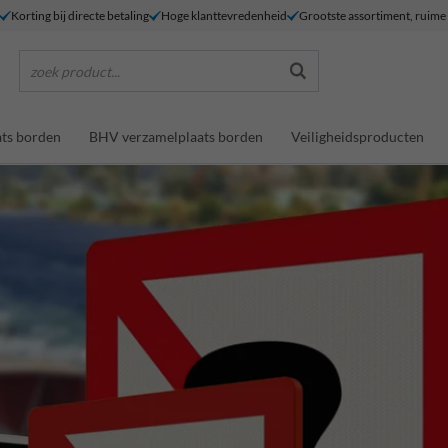
Korting bij directe betaling
Hoge klanttevredenheid
Grootste assortiment, ruim
zoek product...
ts borden
BHV verzamelplaats borden
Veiligheidsproducten