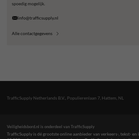
spoedig mogelijk.
info@trafficsupply.nl
Alle contactgegevens
TrafficSupply Netherlands B.V.,
Populierenlaan 7
,
Hattem, NL
Veiligheidsbord.nl is onderdeel van TrafficSupply
TrafficSupply is dé grootste online aanbieder van verkeers-, tekst- 