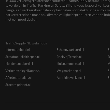
10.000 verkeersgerelateerde producten. TrafficSupply bestaat uit 
te verdelen in Traffic, Parking en Safety. Bij ons koop je zowel verk
beugels en verkeersbordpalen, oplaadpalen voor elektrische auto’s
parkeerterreinen maar ook diverse veiligheidsproducten voor de ind
met een mooi design.
TrafficSupply NL webshops
Informatiebord.nl
Scheepvaartbord.nl
S
StraatmeubilairKopen.nl
RookvrijTerrein.nl
B
Hondenpoepbord.nl
Huisnummerpaal.nl
V
VerkeersspiegelKopen.nl
Wegmarkering.nl
S
Afzetmaterialen.nl
Aanrijdbeveiliging.nl
S
Stoeptegelprint.nl