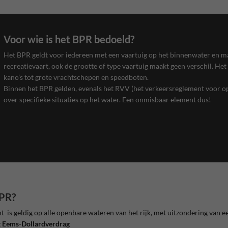
Voor wie is het BPR bedoeld?
Het BPR geldt voor iedereen met een vaartuig op het binnenwater en ma
recreatievaart, ook de grootte of type vaartuig maakt geen verschil. Het
kano’s tot grote vrachtschepen en speedboten.
Binnen het BPR gelden, evenals het RVV (het verkeersreglement voor o
over specifieke situaties op het water. Een onmisbaar element dus!
BPR?
 is geldig op alle openbare wateren van het rijk, met uitzondering van e
t Eems-Dollardverdrag