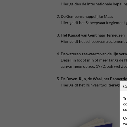
Hier gelden de Internationale bepali
De Gemeenschappelijke Maas
Hier geldt het Scheepvaartreglement
Het Kanaal van Gent naar Terneuzen
Hier geldt het scheepvaartreglement 
De wateren zeewaarts van de lijn verme
Deze lijn loopt min of meer langs de
aanvaringen op zee, 1972, ook wel Z
De Boven-Rijn, de Waal, het Pannerde
Hier geldt het Rijnvaartpolitieregleme
C
Tr
co
co
Oo
wa