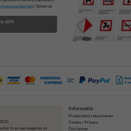
scheepvaartborden
? Bestel ze
iële BPR
Beta
is m
Informatie
Product(en) retourneren
0070.
Cookie / Privacy
mulier in en we reageren zo
Disclaimer