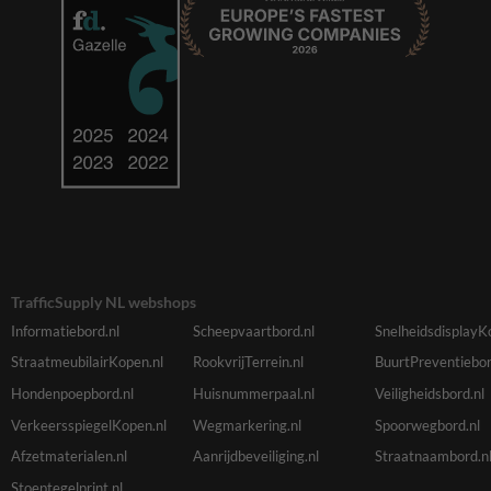
TrafficSupply NL webshops
Informatiebord.nl
Scheepvaartbord.nl
SnelheidsdisplayK
StraatmeubilairKopen.nl
RookvrijTerrein.nl
BuurtPreventiebor
Hondenpoepbord.nl
Huisnummerpaal.nl
Veiligheidsbord.nl
VerkeersspiegelKopen.nl
Wegmarkering.nl
Spoorwegbord.nl
Afzetmaterialen.nl
Aanrijdbeveiliging.nl
Straatnaambord.n
Stoeptegelprint.nl