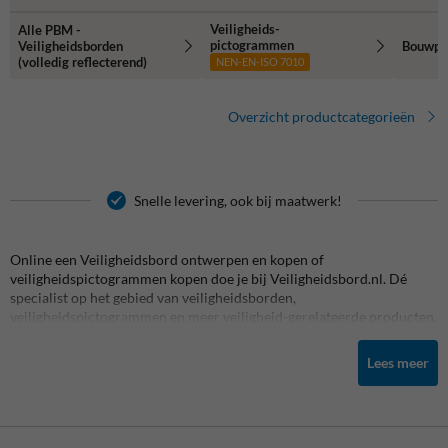
Veiligheids-
Alle PBM -
pictogrammen
Veiligheidsborden
Bouwpla
(volledig reflecterend)
NEN-EN-ISO 7010
Overzicht productcategorieën
Snelle levering, ook bij maatwerk!
Online een Veiligheidsbord ontwerpen en kopen of
veiligheidspictogrammen kopen doe je bij Veiligheidsbord.nl. Dé
specialist op het gebied van veiligheidsborden,
veiligheidspictogrammen en meer veiligheid-gerelateerde producten.
Denk hierbij aan aanrijdbeveiliging, rampalen, beschermbeugels en
nog veel meer! Wij hebben het grootste aanbod in aanrijdbeveiliging,
Lees meer
veiligheidsstickers & veiligheidsborden en de meeste expertise.
Veiligheidsbord.nl is een onderdeel van TrafficSupply.
Producten nodig voor de inrichting van -bijvoorbeeld- jouw eigen
bouwterrein of bedrijfsterrein? Dan ben je bij Veiligheidsbord.nl aan