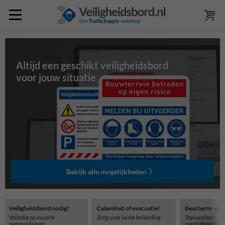
Altijd een geschikt veiligheidsbord
voor jouw situatie
Bekijk alle mogelijkheden
Veiligheidsbord nodig?
Calamiteit of evacuatie?
Bescherm- en 
Volledig op maat te
Zorg voor juiste bebording
Topkwaliteit
personaliseren
aanrijdbeveilig