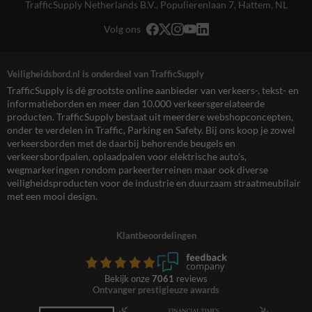
TrafficSupply Netherlands B.V.,
Populierenlaan 7
,
Hattem, NL
Volg ons
Veiligheidsbord.nl is onderdeel van TrafficSupply
TrafficSupply is dé grootste online aanbieder van verkeers-, tekst- en
informatieborden en meer dan 10.000 verkeersgerelateerde
producten. TrafficSupply bestaat uit meerdere webshopconcepten,
onder te verdelen in Traffic, Parking en Safety. Bij ons koop je zowel
verkeersborden met de daarbij behorende beugels en
verkeersbordpalen, oplaadpalen voor elektrische auto’s,
wegmarkeringen rondom parkeerterreinen maar ook diverse
veiligheidsproducten voor de industrie en duurzaam straatmeubilair
met een mooi design.
Klantbeoordelingen
Bekijk onze
7061
reviews
Ontvanger prestigieuze awards