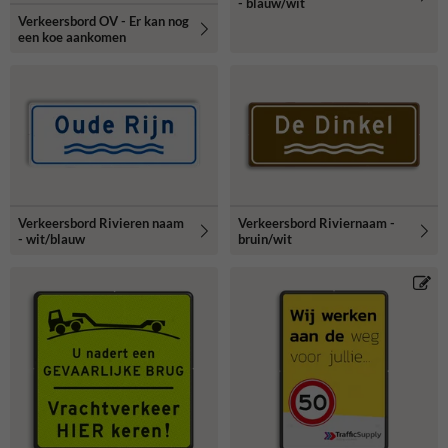
- blauw/wit
Verkeersbord OV - Er kan nog
een koe aankomen
Verkeersbord Rivieren naam
Verkeersbord Riviernaam -
- wit/blauw
bruin/wit