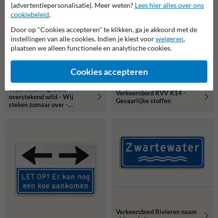
(advertentiepersonalisatie). Meer weten?
Lees hier alles over ons
cookiebeleid
.
Door op "Cookies accepteren" te klikken, ga je akkoord met de
instellingen van alle cookies. Indien je kiest voor
weigeren
,
plaatsen we alleen functionele en analytische cookies.
Cookies accepteren
Waarschuwingsbord
Verkeersbord RVV K14 -
overstekend wild - Wij
Gevaarlijke stoffen
steken zomaar over -
fluorescerend
Verkeersbord Rivieren naam