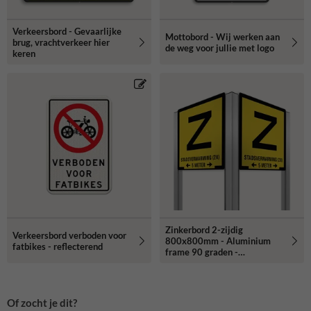
Verkeersbord - Gevaarlijke
Mottobord - Wij werken aan
brug, vrachtverkeer hier
de weg voor jullie met logo
keren
Zinkerbord 2-zijdig
Verkeersbord verboden voor
800x800mm - Aluminium
fatbikes - reflecterend
frame 90 graden -
reflecterend
Of zocht je dit?