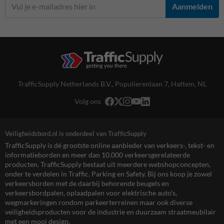
Aanmelden
TrafficSupply Netherlands B.V.,
Populierenlaan 7
,
Hattem, NL
Volg ons
Veiligheidsbord.nl is onderdeel van TrafficSupply
TrafficSupply is dé grootste online aanbieder van verkeers-, tekst- en
informatieborden en meer dan 10.000 verkeersgerelateerde
producten. TrafficSupply bestaat uit meerdere webshopconcepten,
onder te verdelen in Traffic, Parking en Safety. Bij ons koop je zowel
verkeersborden met de daarbij behorende beugels en
verkeersbordpalen, oplaadpalen voor elektrische auto’s,
wegmarkeringen rondom parkeerterreinen maar ook diverse
veiligheidsproducten voor de industrie en duurzaam straatmeubilair
met een mooi design.