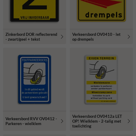
Zinkerbord DOR reflecterend
Verkeersbord OV0410 - let
- zwart/geel + tekst
op drempels
Verkeersbord OV0412a LET
Verkeersbord RVV OV0412 -
OP! Wielklem - 2-talig met
Parkeren - wielklem
toelichting