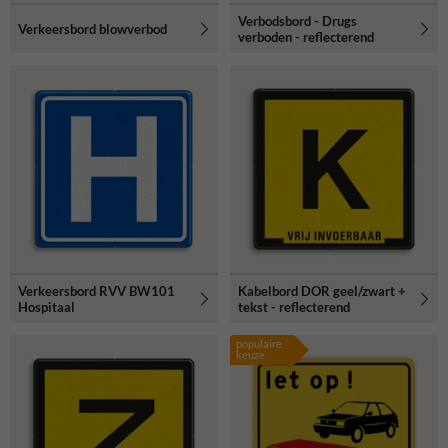
Verbodsbord - Drugs
Verkeersbord blowverbod
verboden - reflecterend
Verkeersbord RVV BW101
Kabelbord DOR geel/zwart +
Hospitaal
tekst - reflecterend
populaire
keuze