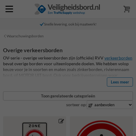
Snelle levering, ook bij maatwerk!
Waarschuwingsborden
Overige verkeersborden
OV-serie - overige verkeersborden zijn (officiële) RVV
verkeerborden
bevat overige borden voor uiteenlopende doelen. We hebben volop
keuze voor je in soorten en maten zoals zinkerborden, rivierennaam
bord, of MOTOR UIT bord. Ook voor bedrijventerreinen waar
bijvoorbeeld drempels (OV0410) zijn leveren wij deze borden op
Lees meer
maat. Deze overige verkeersborden zijn volledig reflecterend en
duurzaam. Bekijk alle RVV verkeersborden overig hieronder!
Toon gerelateerde categorieën
sorteer op: