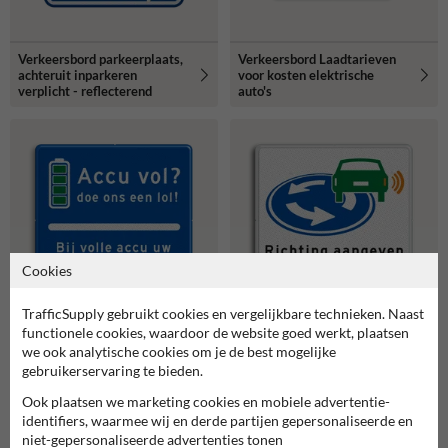
Verkeersbord parkeerplaats,
Verkeersbord Laadtarieven
achteruit inparkeren
voor kosten elektrische
verplicht - reflecterend
auto's
Cookies
TrafficSupply gebruikt cookies en vergelijkbare technieken. Naast
functionele cookies, waardoor de website goed werkt, plaatsen
Verkeersbord - D01 -
we ook analytische cookies om je de best mogelijke
Verkeersbord Accu vol?
Richting aangeven op
Voertuig verplaatsen
gebruikerservaring te bieden.
rotonde
Ook plaatsen we marketing cookies en mobiele advertentie-
identifiers, waarmee wij en derde partijen gepersonaliseerde en
niet-gepersonaliseerde advertenties tonen