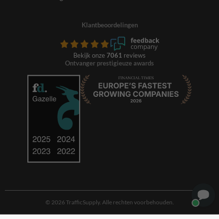
Klantbeoordelingen
Bekijk onze
7061
reviews
Ontvanger prestigieuze awards
© 2026 TrafficSupply. Alle rechten voorbehouden.