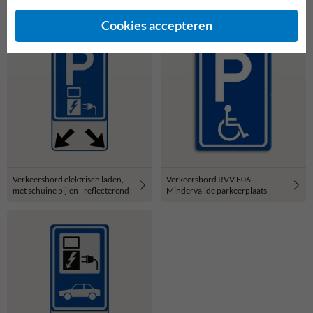
Cookies accepteren
Verkeersbord elektrisch laden,
Verkeersbord RVV E06 -
met schuine pijlen - reflecterend
Mindervalide parkeerplaats