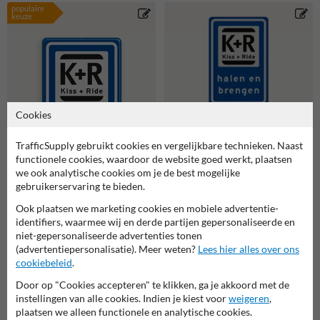
populaire
keuze
Cookies
TrafficSupply gebruikt cookies en vergelijkbare technieken. Naast
functionele cookies, waardoor de website goed werkt, plaatsen
we ook analytische cookies om je de best mogelijke
gebruikerservaring te bieden.
Verkeersbord RVV L52-
Ook plaatsen we marketing cookies en mobiele advertentie-
OB504 K+R halen en
identifiers, waarmee wij en derde partijen gepersonaliseerde en
brengen met pijlen -
niet-gepersonaliseerde advertenties tonen
reflecterend
Verkeersbord RVV L52 KISS
(advertentiepersonalisatie). Meer weten?
Lees hier alles over ons
& RIDE - halen en brengen
cookiebeleid
.
met tekst
Door op "Cookies accepteren" te klikken, ga je akkoord met de
instellingen van alle cookies. Indien je kiest voor
weigeren
,
plaatsen we alleen functionele en analytische cookies.
Gerelateerde producten