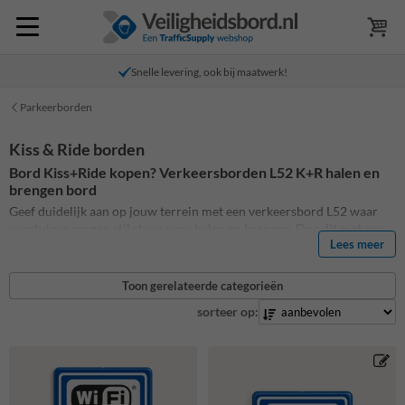
Snelle levering, ook bij maatwerk!
Parkeerborden
Kiss & Ride borden
Bord Kiss+Ride kopen? Verkeersborden L52 K+R halen en
brengen bord
Geef duidelijk aan op jouw terrein met een verkeersbord L52 waar
voertuigen mogen stil staan voor halen en brengen. Doe dit met een
Lees meer
standaard bord L52 of een Kiss en Ride bord. Voeg naast het
verkeersbord L52 ook eenvoudig teksten toe, zoals het duidelijk is
hoelang de zone Kiss en Ride van toepassing is. Daarnaast hebben we
Toon gerelateerde categorieën
ook alternatieve ontwerpen zoals WiFi zone en de zoen en
sorteer op:
zoefborden. Ook is het mogelijk om een eigen ontwerp aan te leveren.
Bekijk hier het hele assortiment Kiss+Ride borden.