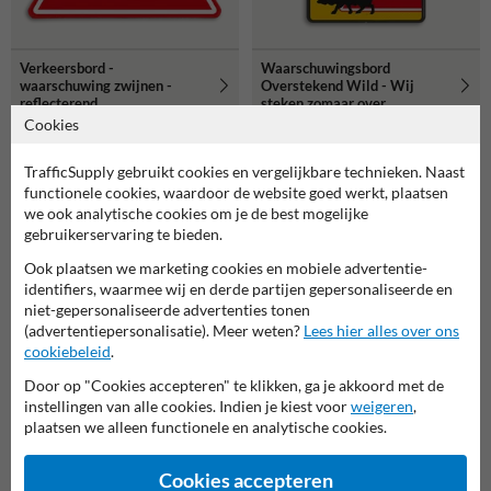
Verkeersbord -
Waarschuwingsbord
waarschuwing zwijnen -
Overstekend Wild - Wij
reflecterend
steken zomaar over
Cookies
populairste
keuze
TrafficSupply gebruikt cookies en vergelijkbare technieken. Naast
functionele cookies, waardoor de website goed werkt, plaatsen
we ook analytische cookies om je de best mogelijke
gebruikerservaring te bieden.
Ook plaatsen we marketing cookies en mobiele advertentie-
identifiers, waarmee wij en derde partijen gepersonaliseerde en
niet-gepersonaliseerde advertenties tonen
(advertentiepersonalisatie). Meer weten?
Lees hier alles over ons
cookiebeleid
.
Door op "Cookies accepteren" te klikken, ga je akkoord met de
instellingen van alle cookies. Indien je kiest voor
weigeren
,
plaatsen we alleen functionele en analytische cookies.
Verkeersbord -
waarschuwing voor lama /
Cookies accepteren
alpaca - reflecterend