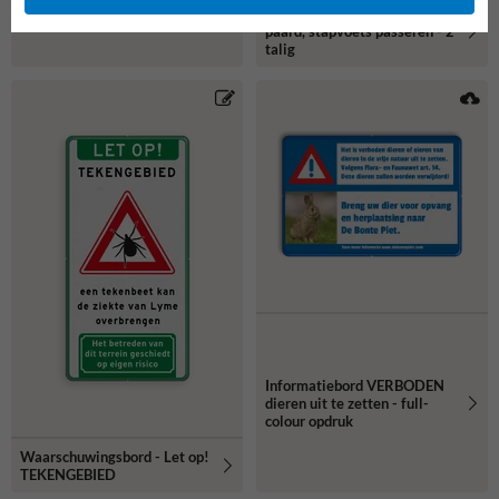
Verkeersbord Ruiter te
paard, stapvoets passeren - 2
talig
Informatiebord VERBODEN
dieren uit te zetten - full-
colour opdruk
Waarschuwingsbord - Let op!
TEKENGEBIED