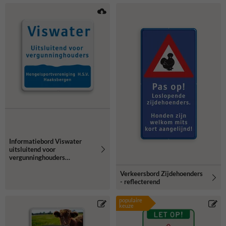
Informatiebord Viswater
uitsluitend voor
vergunninghouders
Hengelsportvereniging
Verkeersbord Zijdehoenders
- reflecterend
populaire
keuze