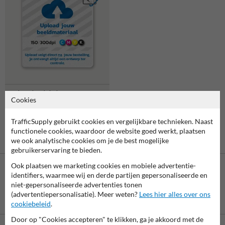
Verkeersbord vierkant
Cookies
reflecterend + eigen
ontwerp/opdruk
TrafficSupply gebruikt cookies en vergelijkbare technieken. Naast
functionele cookies, waardoor de website goed werkt, plaatsen
we ook analytische cookies om je de best mogelijke
gebruikerservaring te bieden.
Ook plaatsen we marketing cookies en mobiele advertentie-
identifiers, waarmee wij en derde partijen gepersonaliseerde en
niet-gepersonaliseerde advertenties tonen
(advertentiepersonalisatie). Meer weten?
Lees hier alles over ons
Betaling achteraf
cookiebeleid
.
is mogelijk
Door op "Cookies accepteren" te klikken, ga je akkoord met de