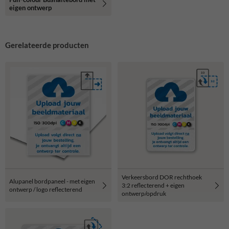
eigen ontwerp
Gerelateerde producten
Verkeersbord DOR rechthoek
Alupanel bordpaneel - met eigen
3:2 reflecterend + eigen
ontwerp / logo reflecterend
ontwerp/opdruk