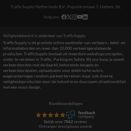
TrafficSupply Netherlands B.V.,
Populierenlaan 7
,
Hattem, NL
Volg ons
Veiligheidsbord.nl is onderdeel van TrafficSupply
TrafficSupply is dé grootste online aanbieder van verkeers-, tekst- en
informatieborden en meer dan 10.000 verkeersgerelateerde
producten. TrafficSupply bestaat uit meerdere webshopconcepten,
onder te verdelen in Traffic, Parking en Safety. Bij ons koop je zowel
verkeersborden met de daarbij behorende beugels en
verkeersbordpalen, oplaadpalen voor elektrische auto’s,
wegmarkeringen rondom parkeerterreinen maar ook diverse
veiligheidsproducten voor de industrie en duurzaam straatmeubilair
met een mooi design.
Klantbeoordelingen
Bekijk onze
7062
reviews
Ontvanger prestigieuze awards