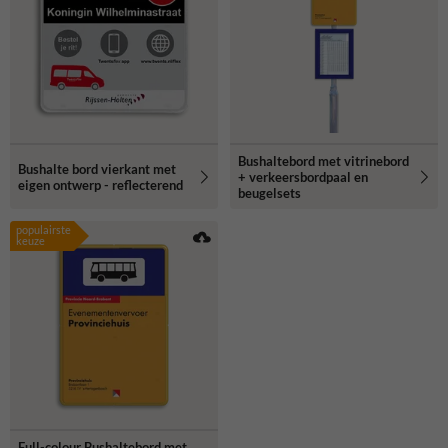
Bushaltebord met vitrinebord
Bushalte bord vierkant met
+ verkeersbordpaal en
eigen ontwerp - reflecterend
beugelsets
populairste
keuze
Full-colour Bushaltebord met