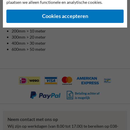
plaatsen we alleen functionele en analytische cookies.
Geschatte kijkafstand veiligheidspictogrammen:
Cookies accepteren
100mm > 3 meter
150mm > 5 meter
200mm > 10 meter
300mm > 20 meter
400mm > 30 meter
600mm > 50 meter
Betaling achteraf
is mogelijk
Neem contact met ons op
Wij zijn op werkdagen (van 8.00 tot 17.00) te bereiken op 038-