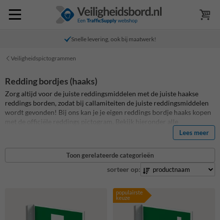
Snelle levering, ook bij maatwerk!
Veiligheidspictogrammen
Redding bordjes (haaks)
Zorg altijd voor de juiste reddingsmiddelen met de juiste haakse
reddings borden, zodat bij callamiteiten de juiste reddingsmiddelen
wordt gevonden! Bij ons kan je je eigen reddings bordje haaks kopen
met de officiële reddings pictogram. Bekijk hieronder alle
reddingsborden voor BHV, bouw, magazijn of werkplaats. Deze
Lees meer
haakse reddings borden zijn geschikt voor muur, plafond of aan een
stelling te bevestigen. Bewerk ook eenvoudig zelf je haakse reddings
Toon gerelateerde categorieën
bord en voeg zelf teksten en de juiste veiligheidspictogrammen toe.
sorteer op:
populairste
keuze