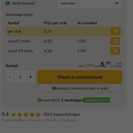
Reflecterend*
Volumeprijzen
Aantal
Prijs per stuk
Je voordeel
per stuk
6,95
vanaf 5 stuks
6,60
5,0
%
vanaf 10 stuks
6,30
9,4
%
6,
95
8,41
7,49
Aantal:
Van
voor
incl. btw
-
+
Plaats in winkelmand
product doorsturen per e-mail
Levertijd:
1-2 werkdagen
dinsdag in huis
9.4
7061 beoordelingen
Onafhankelijke reviews door FeedbackCompany