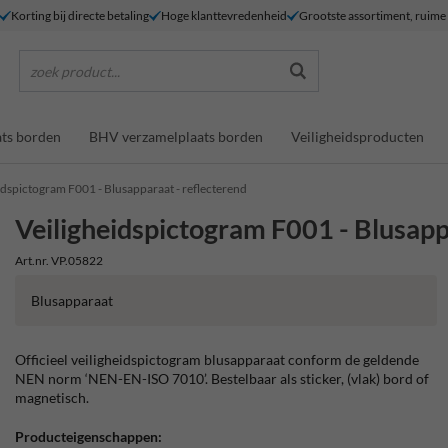
Korting bij directe betaling
Hoge klanttevredenheid
Grootste assortiment, ruim
zoek product...
ts borden
BHV verzamelplaats borden
Veiligheidsproducten
idspictogram F001 - Blusapparaat - reflecterend
Veiligheidspictogram F001 - Blusapp
Art.nr. VP.05822
Blusapparaat
Officieel veiligheidspictogram blusapparaat conform de geldende
NEN norm ‘NEN-EN-ISO 7010’. Bestelbaar als sticker, (vlak) bord of
magnetisch.
Producteigenschappen: