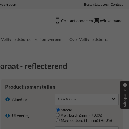
e voorraden
Bestelstatus
Login
Contact
Contact opnemen
Winkelmand
Veiligheidsborden zelf ontwerpen
Over Veiligheidsbord.nl
araat - reflecterend
Product samenstellen
alle shops
Afmeting
Sticker
Vlak bord (2mm) ( +30%)
Uitvoering
Magneetbord (1,5mm) ( +80%)