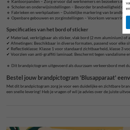
🔹 Kantoorpanden – Zorg ervoor dat werknemers en bezoekers een b
va
🔹 Scholen en onderwijsinstellingen – Bevorder brandveiligheid op sc
en
🔹 Fabrieken en werkplaatsen – Duidelijke markering van brandbestr
🔹 Openbare gebouwen en zorginstellingen – Voorkom verwarring bij 
Specificaties van het bord of sticker
✔ Materiaal, verkrijgbaar als sticker, vlak bord (2 mm aluminium) of 
✔ Afmetingen: Beschikbaar in diverse formaten, passend voor elke si
✔ Reflectieklasse: Klasse 1 voor standaard zichtbaarheid, klasse 3 v
✔ Voorzien van anti-graffiti laminaat: Beschermt tegen vandalisme 
🔹 Dit brandpictogram uitgevoerd als duurzaam verkeersbord met d
Bestel jouw brandpictogram 'Blusapparaat' eenv
Met dit brandpictogram zorg je voor een duidelijke en zichtbare brandv
een snelle levering! Heb je vragen of wil je advies over de juiste uit