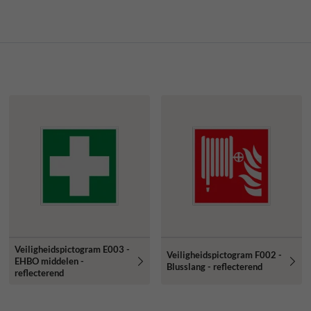
Veiligheidspictogram E003 -
Veiligheidspictogram F002 -
EHBO middelen -
Blusslang - reflecterend
reflecterend