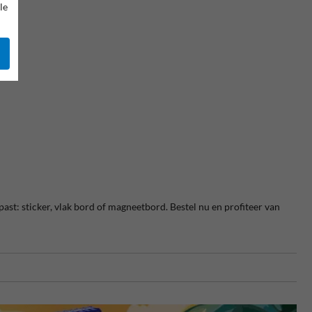
le
past: sticker, vlak bord of magneetbord. Bestel nu en profiteer van