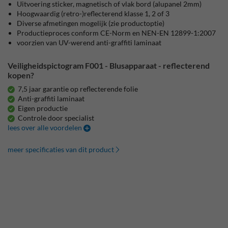
Uitvoering sticker, magnetisch of vlak bord (alupanel 2mm)
Hoogwaardig (retro-)reflecterend klasse 1, 2 of 3
Diverse afmetingen mogelijk (zie productoptie)
Productieproces conform CE-Norm en NEN-EN 12899-1:2007
voorzien van UV-werend anti-graffiti laminaat
Veiligheidspictogram F001 - Blusapparaat - reflecterend
kopen?
7,5 jaar garantie op reflecterende folie
Anti-graffiti laminaat
Eigen productie
Controle door specialist
lees over alle voordelen
meer specificaties van dit product