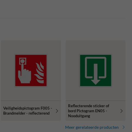
Reflecterende sticker of
Veiligheidspictogram F005 -
bord Pictogram EN05 -
Brandmelder - reflecterend
Nooduitgang
Meer gerelateerde producten