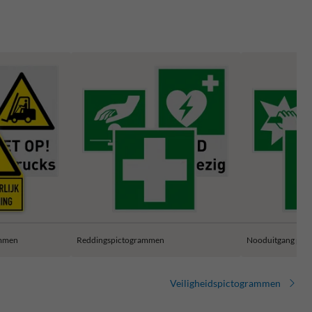
ammen
Reddingspictogrammen
Nooduitgang pic
Veiligheidspictogrammen