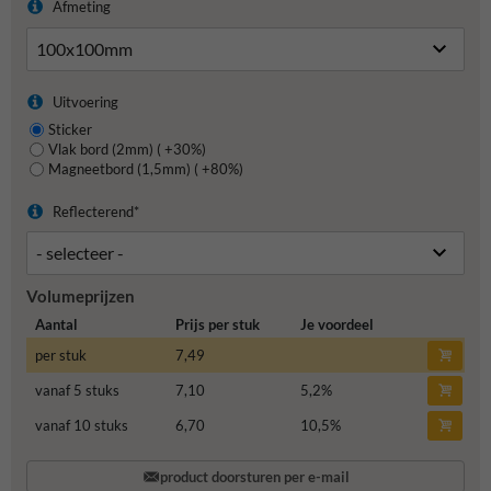
Afmeting
Uitvoering
Sticker
Vlak bord (2mm) ( +30%)
Magneetbord (1,5mm) ( +80%)
Reflecterend*
Volumeprijzen
Aantal
Prijs per stuk
Je voordeel
per stuk
7,49
vanaf 5 stuks
7,10
5,2
%
vanaf 10 stuks
6,70
10,5
%
product doorsturen per e-mail