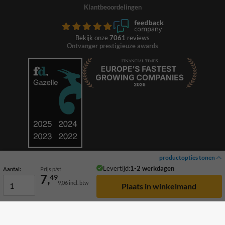
Klantbeoordelingen
Bekijk onze
7061
reviews
Ontvanger prestigieuze awards
productopties tonen
Levertijd:
1-2 werkdagen
Aantal:
Prijs p/st
7,
49
9,06
incl. btw
© 2026 TrafficSupply. Alle rechten voorbehouden.