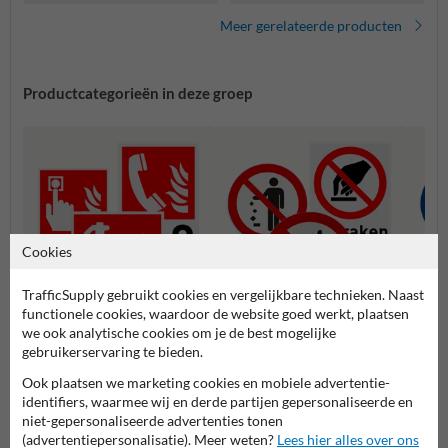
Meer gerelateerde producten
Productcategorieën in deze groep
Cookies
TrafficSupply gebruikt cookies en vergelijkbare technieken. Naast
functionele cookies, waardoor de website goed werkt, plaatsen
we ook analytische cookies om je de best mogelijke
Brand pictogrammen
Verbodspictogrammen
Gebod
gebruikerservaring te bieden.
Ook plaatsen we marketing cookies en mobiele advertentie-
identifiers, waarmee wij en derde partijen gepersonaliseerde en
Veiligheidspictogrammen
niet-gepersonaliseerde advertenties tonen
(advertentiepersonalisatie). Meer weten?
Lees hier alles over ons