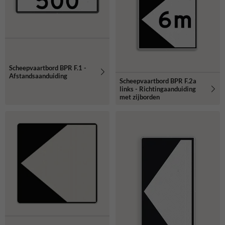
Scheepvaartbord BPR F.1 -
Afstandsaanduiding
Scheepvaartbord BPR F.2a
links - Richtingaanduiding
met zijborden