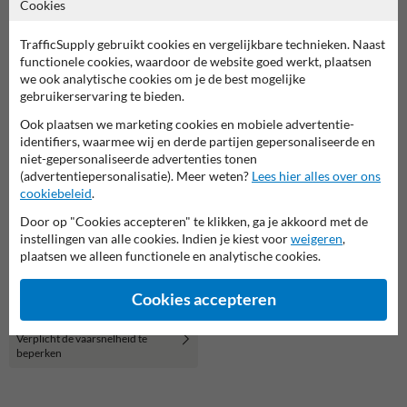
Cookies
TrafficSupply gebruikt cookies en vergelijkbare technieken. Naast
functionele cookies, waardoor de website goed werkt, plaatsen
Scheepvaartbord BPR A.1 -
Scheepvaartbord BPR A.7 -
we ook analytische cookies om je de best mogelijke
Invaart, uitvaart of doorvaart
Verboden af te meren
verboden
gebruikerservaring te bieden.
Ook plaatsen we marketing cookies en mobiele advertentie-
identifiers, waarmee wij en derde partijen gepersonaliseerde en
niet-gepersonaliseerde advertenties tonen
(advertentiepersonalisatie). Meer weten?
Lees hier alles over ons
cookiebeleid
.
Door op "Cookies accepteren" te klikken, ga je akkoord met de
instellingen van alle cookies. Indien je kiest voor
weigeren
,
plaatsen we alleen functionele en analytische cookies.
Cookies accepteren
Scheepvaartbord BPR B.6 -
Verplicht de vaarsnelheid te
beperken