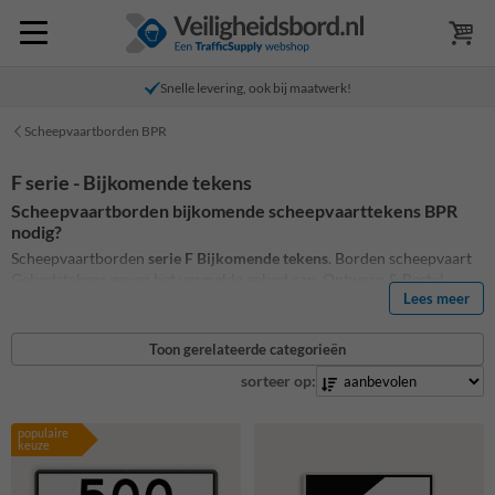
Snelle levering, ook bij maatwerk!
Scheepvaartborden BPR
F serie - Bijkomende tekens
Scheepvaartborden bijkomende scheepvaarttekens BPR
nodig?
Scheepvaartborden
serie F Bijkomende tekens
. Borden scheepvaart
Gebodstekens geven het vermelde gebod aan. Ontwerp & Bestel
Lees meer
eenvoudig online.
Wij produceren alle scheepvaartborden en zijn
altijd uitgevoerd volgens de richtlijnen
Verkeerstekens Scheepvaart
(BPR)
Toon gerelateerde categorieën
sorteer op:
populaire
keuze