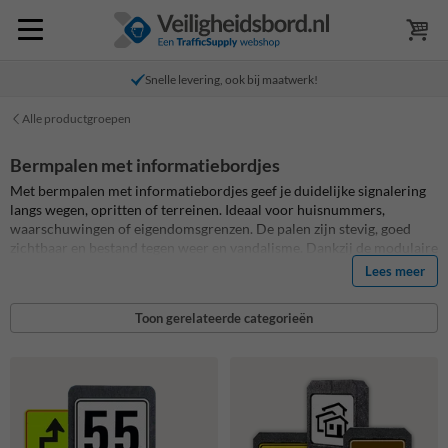
Snelle levering, ook bij maatwerk!
Alle productgroepen
Bermpalen met informatiebordjes
Met bermpalen met informatiebordjes geef je duidelijke signalering
langs wegen, opritten of terreinen. Ideaal voor huisnummers,
waarschuwingen of eigendomsgrenzen. De palen zijn stevig, goed
zichtbaar en bestand tegen weer en vandalisme. Dankzij de modulaire
opbouw pas je elk bordje eenvoudig aan jouw situatie aan.
Lees meer
Toon gerelateerde categorieën