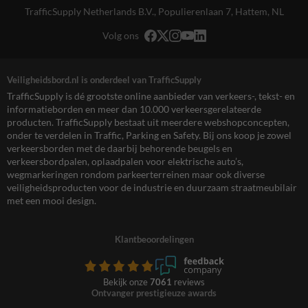
TrafficSupply Netherlands B.V.,
Populierenlaan 7
,
Hattem, NL
Volg ons
Veiligheidsbord.nl is onderdeel van TrafficSupply
TrafficSupply is dé grootste online aanbieder van verkeers-, tekst- en
informatieborden en meer dan 10.000 verkeersgerelateerde
producten. TrafficSupply bestaat uit meerdere webshopconcepten,
onder te verdelen in Traffic, Parking en Safety. Bij ons koop je zowel
verkeersborden met de daarbij behorende beugels en
verkeersbordpalen, oplaadpalen voor elektrische auto’s,
wegmarkeringen rondom parkeerterreinen maar ook diverse
veiligheidsproducten voor de industrie en duurzaam straatmeubilair
met een mooi design.
Klantbeoordelingen
Bekijk onze
7061
reviews
Ontvanger prestigieuze awards