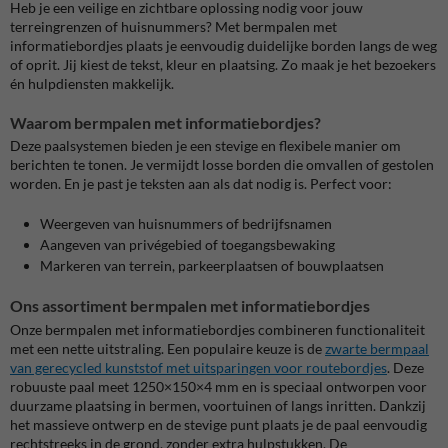
Heb je een veilige en zichtbare oplossing nodig voor jouw
terreingrenzen of huisnummers? Met bermpalen met
informatiebordjes plaats je eenvoudig duidelijke borden langs de weg
of oprit. Jij kiest de tekst, kleur en plaatsing. Zo maak je het bezoekers
én hulpdiensten makkelijk.
Waarom bermpalen met informatiebordjes?
Deze paalsystemen bieden je een stevige en flexibele manier om
berichten te tonen. Je vermijdt losse borden die omvallen of gestolen
worden. En je past je teksten aan als dat nodig is. Perfect voor:
Weergeven van huisnummers of bedrijfsnamen
Aangeven van privégebied of toegangsbewaking
Markeren van terrein, parkeerplaatsen of bouwplaatsen
Ons assortiment bermpalen met informatiebordjes
Onze bermpalen met informatiebordjes combineren functionaliteit
met een nette uitstraling. Een populaire keuze is de
zwarte bermpaal
van gerecycled kunststof met uitsparingen voor routebordjes
. Deze
robuuste paal meet 1250×150×4 mm en is speciaal ontworpen voor
duurzame plaatsing in bermen, voortuinen of langs inritten. Dankzij
het massieve ontwerp en de stevige punt plaats je de paal eenvoudig
rechtstreeks in de grond, zonder extra hulpstukken. De