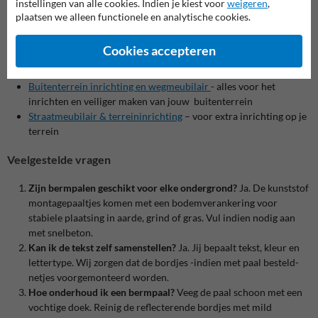
instellingen van alle cookies. Indien je kiest voor
weigeren
,
plaatsen we alleen functionele en analytische cookies.
Kijk ook eens bij gerelateerde categorieën:
Cookies accepteren
Bevestigingsmiddelen
– alles voor het stevig monteren van al
jouw informatie- en verkeersborden
Buitenterrein inrichting en wegmeubilair
- alles voor het
inrichten en veiliger maken van jouw buitenterrein
Straatmeubilair & terreininrichting
– voor extra inrichting op je
terrein
Veelgestelde vragen
Zijn bermpalen geschikt voor elke ondergrond?
Ja. De kunststof
montagepaaltjes komen met een bodemverankering voor
stabiele plaatsing in aarde, grind of gras. Vul indien nodig aan
met snelbeton.
Kan ik de tekst zelf samenstellen?
Ja. Jij bepaalt tekst, kleur en
lettertype. Wij zorgen dat de bordjes -indien met paal besteld-
netjes voorgemonteerd worden.
Hoe onderhoud ik een bermpaal?
Veeg de paal schoon met een
vochtige doek. Reinig de reflecterende bordjes met mild