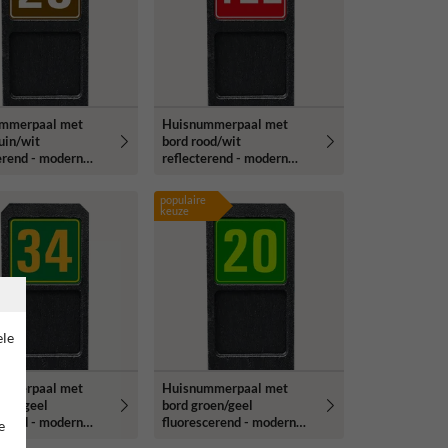
mmerpaal met
Huisnummerpaal met
uin/wit
bord rood/wit
erend - modern
reflecterend - modern
ype
lettertype
populaire
keuze
ele
mmerpaal met
Huisnummerpaal met
oen/geel
bord groen/geel
erend - modern
fluorescerend - modern
e
ype
lettertype