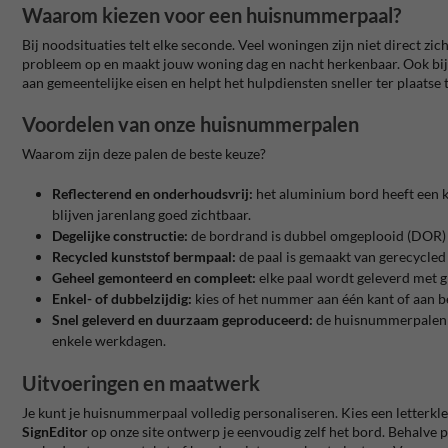
Waarom kiezen voor een huisnummerpaal?
Bij noodsituaties telt elke seconde. Veel woningen zijn niet direct z
probleem op en maakt jouw woning dag en nacht herkenbaar. Ook bij
aan gemeentelijke eisen en helpt het hulpdiensten sneller ter plaatse t
Voordelen van onze huisnummerpalen
Waarom zijn deze palen de beste keuze?
Reflecterend en onderhoudsvrij:
het aluminium bord heeft een kla
blijven jarenlang goed zichtbaar.
Degelijke constructie:
de bordrand is dubbel omgeplooid (DOR) en
Recycled kunststof bermpaal:
de paal is gemaakt van gerecycled 
Geheel gemonteerd en compleet:
elke paal wordt geleverd met g
Enkel- of dubbelzijdig:
kies of het nummer aan één kant of aan bei
Snel geleverd en duurzaam geproduceerd:
de huisnummerpalen wo
enkele werkdagen.
Uitvoeringen en maatwerk
Je kunt je huisnummerpaal volledig personaliseren. Kies een letterkleu
SignEditor
op onze site ontwerp je eenvoudig zelf het bord. Behalve