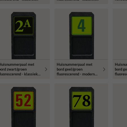
lettertype
lettertype
lettert
Huisnummerpaal met
Huisnummerpaal met
Huisnu
bord zwart/groen
bord geel/groen
bord ge
fluorescerend - klassiek
fluorescerend - modern
fluores
lettertype
lettertype
lettert