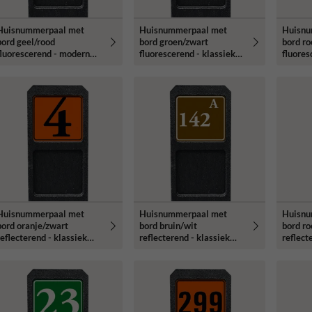
Huisnummerpaal met
Huisnummerpaal met
Huisnu
bord geel/rood
bord groen/zwart
bord ro
fluorescerend - modern
fluorescerend - klassiek
fluores
lettertype
lettertype
lettert
Huisnummerpaal met
Huisnummerpaal met
Huisnu
bord oranje/zwart
bord bruin/wit
bord ro
reflecterend - klassiek
reflecterend - klassiek
reflect
lettertype
lettertype
lettert