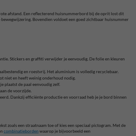
rote afstand. Een reflecterend huisnummerbord bij de oprit lost dit
ke bewegwijzering. Bovendien voldoet een goed zichtbaar huisnummer
tie. Stickers en graffiti verwijder je eenvoudig. De folie en kleuren
bestendig en roestvrij. Het aluminium is volledig recyclebaar.
ot niet en heeft weinig onderhoud nodig.
 plaatst de paal eenvoudig zelf.
 aan de voorzijde.
rd. Dankzij efficiënte productie en voorraad heb je je bord binnen
tekst zoals een straatnaam toe of kies een speciaal pictogram. Met de
en
combinatieborden
waarop je bijvoorbeeld een