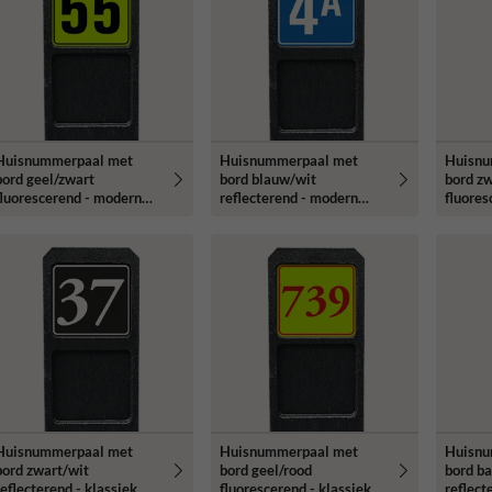
Huisnummerpaal met
Huisnummerpaal met
Huisnu
bord geel/zwart
bord blauw/wit
bord zw
fluorescerend - modern
reflecterend - modern
fluores
lettertype
lettertype
lettert
Huisnummerpaal met
Huisnummerpaal met
Huisnu
bord zwart/wit
bord geel/rood
bord b
reflecterend - klassiek
fluorescerend - klassiek
reflect