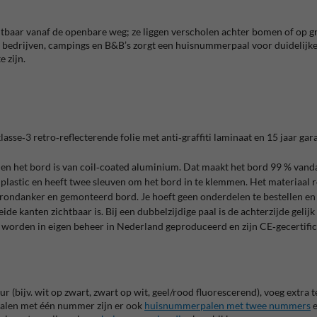
ichtbaar vanaf de openbare weg; ze liggen verscholen achter bomen of op g
 bedrijven, campings en B&B’s zorgt een huisnummerpaal voor duidelij
e zijn.
sse‑3 retro‑reflecterende folie met anti‑graffiti laminaat en 15 jaar garan
 het bord is van coil‑coated aluminium. Dat maakt het bord 99 % vandaal
plastic en heeft twee sleuven om het bord in te klemmen. Het materiaal r
rondanker en gemonteerd bord. Je hoeft geen onderdelen te bestellen en je
de kanten zichtbaar is. Bij een dubbelzijdige paal is de achterzijde gelijk
rden in eigen beheer in Nederland geproduceerd en zijn CE‑gecertificee
r (bijv. wit op zwart, zwart op wit, geel/rood fluorescerend), voeg extra 
 palen met één nummer zijn er ook
huisnummerpalen met twee nummers