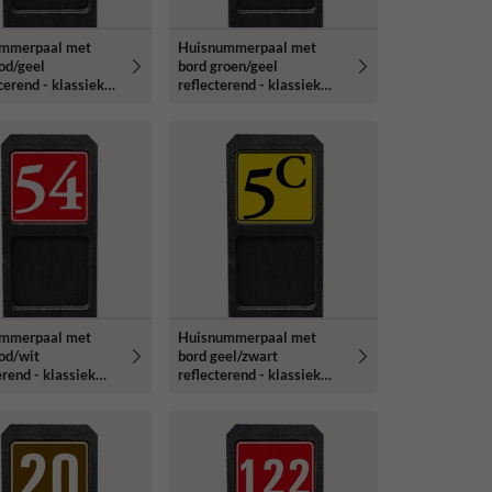
mmerpaal met
Huisnummerpaal met
od/geel
bord groen/geel
cerend - klassiek
reflecterend - klassiek
ype
lettertype
mmerpaal met
Huisnummerpaal met
od/wit
bord geel/zwart
erend - klassiek
reflecterend - klassiek
ype
lettertype