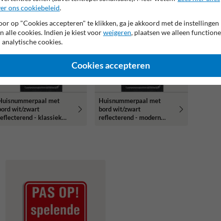
er ons cookiebeleid
.
opulaire
populairste
euze
keuze
or op "Cookies accepteren" te klikken, ga je akkoord met de instellingen
n alle cookies. Indien je kiest voor
weigeren
, plaatsen we alleen functione
 analytische cookies.
Cookies accepteren
Huisnummerpaal met
Huisnummerpaal met
bord wit/zwart
bord wit/zwart
reflecterend - klassiek
reflecterend - modern
lettertype
lettertype