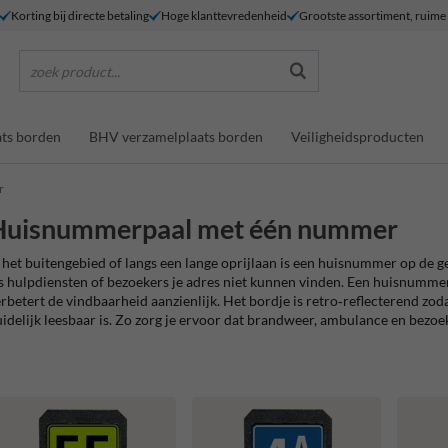
Korting bij directe betaling
Hoge klanttevredenheid
Grootste assortiment, ruim
zoek product...
ts borden
BHV verzamelplaats borden
Veiligheidsproducten
r
Huisnummerpaal met één nummer
 het buitengebied of langs een lange oprijlaan is een huisnummer op de gev
s hulpdiensten of bezoekers je adres niet kunnen vinden. Een huisnumme
rbetert de vindbaarheid aanzienlijk. Het bordje is retro‑reflecterend zo
idelijk leesbaar is. Zo zorg je ervoor dat brandweer, ambulance en bezoe