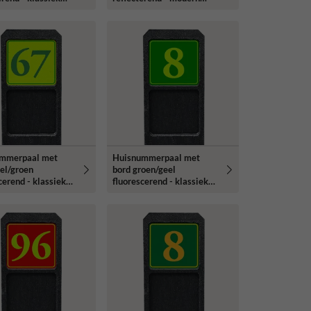
ype
lettertype
mmerpaal met
Huisnummerpaal met
el/groen
bord groen/geel
cerend - klassiek
fluorescerend - klassiek
ype
lettertype