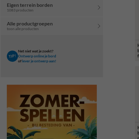
Eigen terrein borden
1083 producten
Alle productgroepen
toon alle producten
Net niet wat je zoekt?
TIP!
Ontwerp online je bord
of
lever je ontwerp aan!