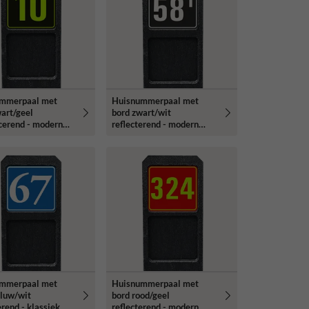
mmerpaal met
Huisnummerpaal met
art/geel
bord zwart/wit
cerend - modern
reflecterend - modern
ype
lettertype
mmerpaal met
Huisnummerpaal met
aluw/wit
bord rood/geel
erend - klassiek
reflecterend - modern