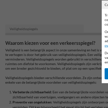
C
Tr
co
co
Veiligheidsspiegels
Oo
wa
ad
Waarom kiezen voor een verkeersspiegel?
ov
Veiligheid is een belangrijk aspect in onze samenleving en het is van
Do
te verhogen is door het gebruik van veiligheidsspiegels. Een veilighe
va
verminderen. Veiligheidsspiegels worden gebruikt in verschillende o
en
ruimtes om diefstal te voorkomen. Veiligheidsspiegels zijn verkrijgba
om een breder gezichtsveld te bieden, of plat om op een specifiek pun
Veiligheidsspiegels bieden verschillende voordelen. Ze zijn ontworp
enkele van de belangrijkste voordelen van veiligheidsspiegels:
Verbeterde zichtbaarheid:
Een van de belangrijkste voordelen va
zichtbaarheid van voertuigen, voetgangers en andere objecten t
Preventie van ongelukken:
Veiligheidsspiegels zijn ontworpen o
vermijden. Dit kan bijvoorbeeld het geval zijn bij het verlaten 