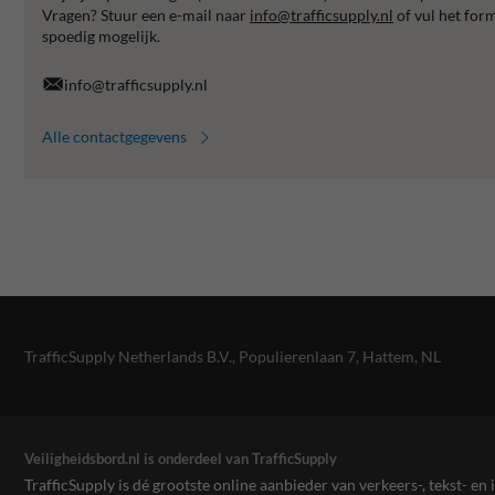
Vragen? Stuur een e-mail naar
info@trafficsupply.nl
of vul het for
spoedig mogelijk.
info@trafficsupply.nl
Alle contactgegevens
TrafficSupply Netherlands B.V.,
Populierenlaan 7
,
Hattem, NL
Veiligheidsbord.nl is onderdeel van TrafficSupply
TrafficSupply is dé grootste online aanbieder van verkeers-, tekst- 