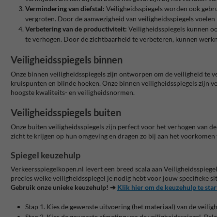
Vermindering van diefstal:
Veiligheidsspiegels worden ook gebru
vergroten. Door de aanwezigheid van veiligheidsspiegels voelen
Verbetering van de productiviteit:
Veiligheidsspiegels kunnen oo
te verhogen. Door de zichtbaarheid te verbeteren, kunnen werk
Veiligheidsspiegels binnen
Onze binnen veiligheidsspiegels zijn ontworpen om de veiligheid te v
kruispunten en blinde hoeken. Onze binnen veiligheidsspiegels zijn ve
hoogste kwaliteits- en veiligheidsnormen.
Veiligheidsspiegels buiten
Onze buiten veiligheidsspiegels zijn perfect voor het verhogen van d
zicht te krijgen op hun omgeving en dragen zo bij aan het voorkomen 
Spiegel keuzehulp
Verkeersspiegelkopen.nl levert een breed scala aan Veiligheidsspiegels
precies welke veiligheidsspiegel je nodig hebt voor jouw specifieke si
Gebruik onze unieke keuzehulp! ➔
Klik hier om de keuzehulp te sta
Stap 1. Kies de gewenste uitvoering (het materiaal) van de veilig
Stap 2. Kies de gewenste afmeting van de veiligheidsspiegel. Bela