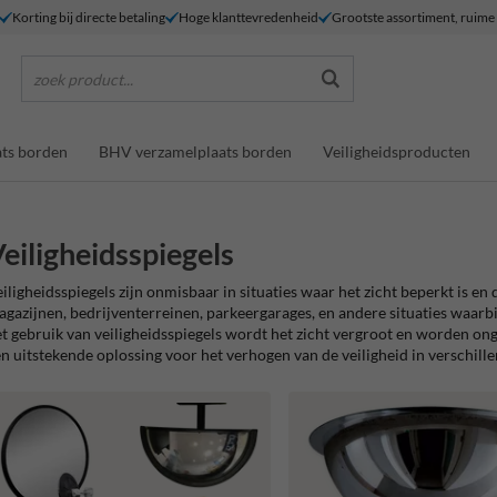
Korting bij directe betaling
Hoge klanttevredenheid
Grootste assortiment, ruim
zoek product...
ts borden
BHV verzamelplaats borden
Veiligheidsproducten
eiligheidsspiegels
iligheidsspiegels zijn onmisbaar in situaties waar het zicht beperkt is en
gazijnen, bedrijventerreinen, parkeergarages, en andere situaties waarbi
t gebruik van veiligheidsspiegels wordt het zicht vergroot en worden o
n uitstekende oplossing voor het verhogen van de veiligheid in verschillen