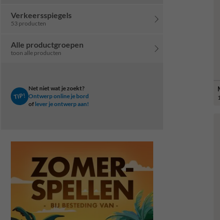
Verkeersspiegels
53 producten
Alle productgroepen
toon alle producten
Net niet wat je zoekt?
TIP!
Ontwerp online je bord
of
lever je ontwerp aan!