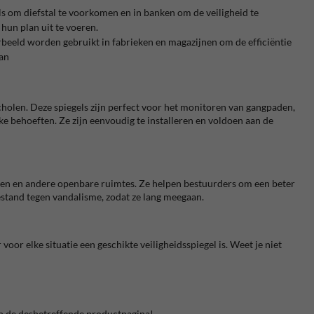
s om diefstal te voorkomen en in banken om de veiligheid te
hun plan uit te voeren.
beeld worden gebruikt in fabrieken en magazijnen om de efficiëntie
aan
cholen. Deze spiegels zijn perfect voor het monitoren van gangpaden,
ke behoeften. Ze zijn eenvoudig te installeren en voldoen aan de
einen en andere openbare ruimtes. Ze helpen bestuurders om een beter
estand tegen vandalisme, zodat ze lang meegaan.
oor elke situatie een geschikte veiligheidsspiegel is. Weet je niet
d op de desbetreffende productpagina!