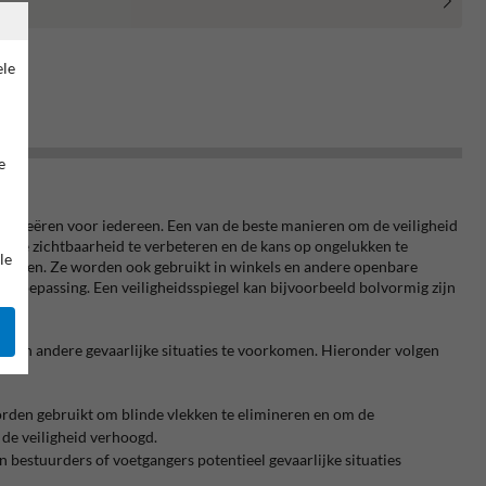
ele
e
 te creëren voor iedereen. Een van de beste manieren om de veiligheid
oor de zichtbaarheid te verbeteren en de kans op ongelukken te
le
scholen. Ze worden ook gebruikt in winkels en andere openbare
ke toepassing. Een veiligheidsspiegel kan bijvoorbeeld bolvormig zijn
n en andere gevaarlijke situaties te voorkomen. Hieronder volgen
worden gebruikt om blinde vlekken te elimineren en om de
de veiligheid verhoogd.
bestuurders of voetgangers potentieel gevaarlijke situaties