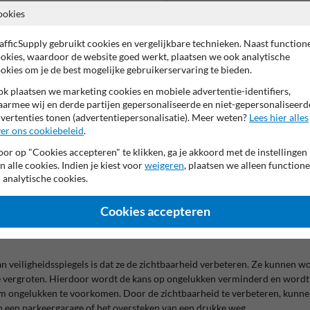
53 producten
ookies
afficSupply gebruikt cookies en vergelijkbare technieken. Naast function
okies, waardoor de website goed werkt, plaatsen we ook analytische
okies om je de best mogelijke gebruikerservaring te bieden.
k plaatsen we marketing cookies en mobiele advertentie-identifiers,
armee wij en derde partijen gepersonaliseerde en niet-gepersonaliseerd
vertenties tonen (advertentiepersonalisatie). Meer weten?
Lees hier alles
er ons cookiebeleid
.
 vitaal belang om de juiste maatregelen te nemen om een veilige omgeving
or op "Cookies accepteren" te klikken, ga je akkoord met de instellingen
idsspiegel is een spiegel die is ontworpen om de veiligheid te vergroten d
n alle cookies. Indien je kiest voor
weigeren
, plaatsen we alleen functione
mgevingen, zoals kruispunten, parkeergarages, fabrieken, magazijnen en 
 analytische cookies.
ar in verschillende maten, vormen en functies, afhankelijk van de specifie
t te focussen, zoals een productielijn of machine.
Cookies accepteren
en om de veiligheid te vergroten en kunnen worden gebruikt om ongelukke
n veiligheidsspiegels is dat ze de zichtbaarheid verbeteren. Ze kunnen 
e vergroten. Hierdoor wordt de kans op ongelukken verminderd en wordt 
m ongelukken te voorkomen. Door de zichtbaarheid te verbeteren, kunnen 
van een parkeergarage of het oversteken van een drukke weg.