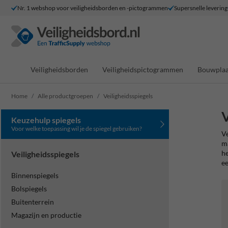
Nr. 1 webshop voor veiligheidsborden en -pictogrammen
Supersnelle levering
Veiligheidsborden
Veiligheidspictogrammen
Bouwplaa
Home
Alle productgroepen
Veiligheidsspiegels
V
Keuzehulp spiegels
Voor welke toepassing wil je de spiegel gebruiken?
Ve
ma
he
Veiligheidsspiegels
ee
Binnenspiegels
Bolspiegels
Buitenterrein
Magazijn en productie