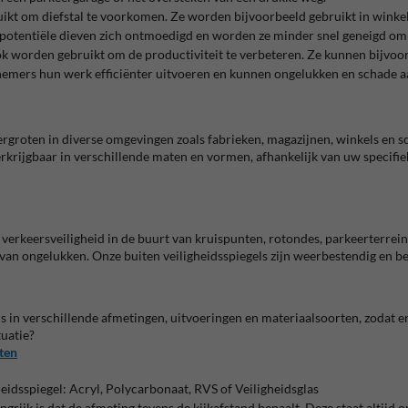
ikt om diefstal te voorkomen. Ze worden bijvoorbeeld gebruikt in winkel
 potentiële dieven zich ontmoedigd en worden ze minder snel geneigd om 
k worden gebruikt om de productiviteit te verbeteren. Ze kunnen bijvoor
nemers hun werk efficiënter uitvoeren en kunnen ongelukken en schade 
ergroten in diverse omgevingen zoals fabrieken, magazijnen, winkels en s
rkrijgbaar in verschillende maten en vormen, afhankelijk van uw specifie
e verkeersveiligheid in de buurt van kruispunten, rotondes, parkeerterr
van ongelukken. Onze buiten veiligheidsspiegels zijn weerbestendig en b
 in verschillende afmetingen, uitvoeringen en materiaalsoorten, zodat er v
tuatie?
rten
heidsspiegel: Acryl, Polycarbonaat, RVS of Veiligheidsglas
ngrijk is dat de afmeting tevens de kijkafstand bepaalt. Deze staat altij