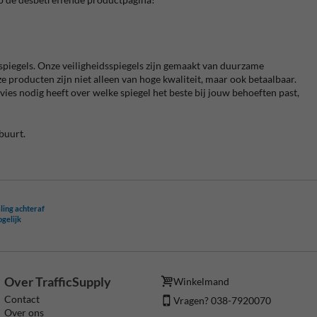
spiegels. Onze veiligheidsspiegels zijn gemaakt van duurzame
e producten zijn niet alleen van hoge kwaliteit, maar ook betaalbaar.
vies nodig heeft over welke spiegel het beste bij jouw behoeften past,
buurt.
ling achteraf
ogelijk
Over TrafficSupply
Winkelmand
Contact
Vragen? 038-7920070
Over ons