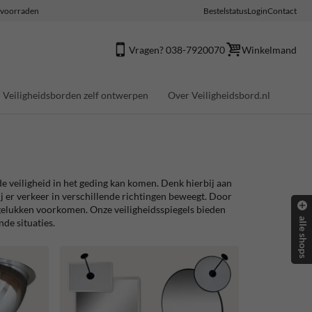
e voorraden
Bestelstatus
Login
Contact
Vragen? 038-7920070
Winkelmand
Veiligheidsborden zelf ontwerpen
Over Veiligheidsbord.nl
 de veiligheid in het geding kan komen. Denk hierbij aan
j er verkeer in verschillende richtingen beweegt. Door
ngelukken voorkomen. Onze veiligheidsspiegels bieden
alle shops
de situaties.