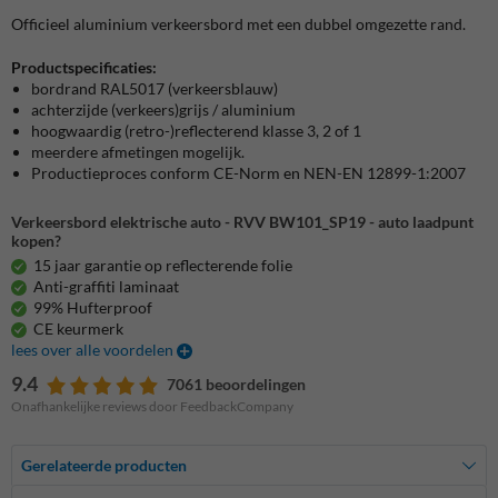
Officieel aluminium verkeersbord met een dubbel omgezette rand.
Productspecificaties:
bordrand RAL5017 (verkeersblauw)
achterzijde (verkeers)grijs / aluminium
hoogwaardig (retro-)reflecterend klasse 3, 2 of 1
meerdere afmetingen mogelijk.
Productieproces conform CE-Norm en NEN-EN 12899-1:2007
Verkeersbord elektrische auto - RVV BW101_SP19 - auto laadpunt
kopen?
15 jaar garantie op reflecterende folie
Anti-graffiti laminaat
99% Hufterproof
CE keurmerk
lees over alle voordelen
9.4
7061 beoordelingen
Onafhankelijke reviews door FeedbackCompany
Gerelateerde producten