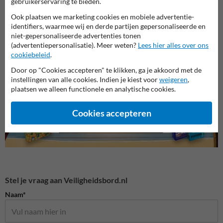
gebruikerservaring te bieden.
Ook plaatsen we marketing cookies en mobiele advertentie-
identifiers, waarmee wij en derde partijen gepersonaliseerde en
niet-gepersonaliseerde advertenties tonen
Parkeerborden elektrische
Parkeerborden (toegestaan)
auto
(advertentiepersonalisatie). Meer weten?
Lees hier alles over ons
Verbo
cookiebeleid
.
Door op "Cookies accepteren" te klikken, ga je akkoord met de
Parkeerborden
instellingen van alle cookies. Indien je kiest voor
weigeren
,
plaatsen we alleen functionele en analytische cookies.
Cookies accepteren
Stel je vraag aan Veiligheidsbord.nl
Naam*